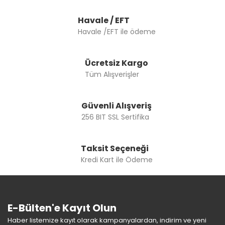
Ürün fiyatı diğer sitelerden daha pahalı.
Bu ürüne benzer farklı alternatifler olmalı.
Havale / EFT
Havale /EFT ile ödeme
Ücretsiz Kargo
Tüm Alışverişler
Gönder
Güvenli Alışveriş
256 BIT SSL Sertifika
Taksit Seçeneği
Kredi Kart ile Ödeme
E-Bülten'e Kayıt Olun
Haber listemize kayıt olarak kampanyalardan, indirim ve yeni