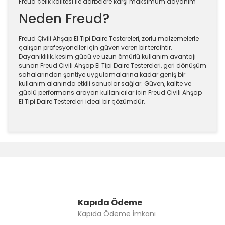
Freud çelik kalitesi ile darbelere karşı maksimum dayanım
Neden Freud?
Freud Çivili Ahşap El Tipi Daire Testereleri, zorlu malzemelerle
çalışan profesyoneller için güven veren bir tercihtir.
Dayanıklılık, kesim gücü ve uzun ömürlü kullanım avantajı
sunan Freud Çivili Ahşap El Tipi Daire Testereleri, geri dönüşüm
sahalarından şantiye uygulamalarına kadar geniş bir
kullanım alanında etkili sonuçlar sağlar. Güven, kalite ve
güçlü performans arayan kullanıcılar için Freud Çivili Ahşap
El Tipi Daire Testereleri ideal bir çözümdür.
Bu ürünün fiyat bilgisi, resim, ürün açıklamalarında ve
diğer konularda yetersiz gördüğünüz noktaları öneri
Bu ürüne ilk yorumu siz yapın!
formunu kullanarak tarafımıza iletebilirsiniz.
Görüş ve önerileriniz için teşekkür ederiz.
Yorum Yaz
Ürün resmi kalitesiz, bozuk veya görüntülenemiyor.
Ürün açıklamasında eksik bilgiler bulunuyor.
Kapıda Ödeme
Kapıda Ödeme İmkanı
Ürün bilgilerinde hatalar bulunuyor.