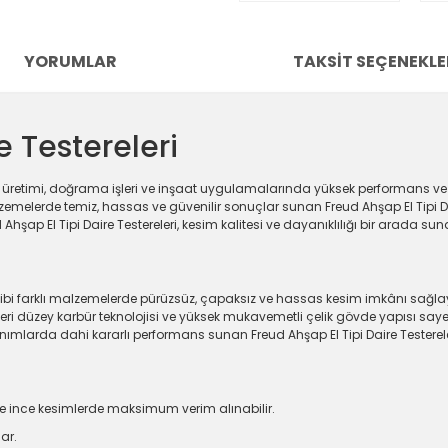
YORUMLAR
TAKSIT SEÇENEKLE
e Testereleri
a üretimi, doğrama işleri ve inşaat uygulamalarında yüksek performans ve 
melerde temiz, hassas ve güvenilir sonuçlar sunan Freud Ahşap El Tipi Daire
hşap El Tipi Daire Testereleri, kesim kalitesi ve dayanıklılığı bir arada suna
i farklı malzemelerde pürüzsüz, çapaksız ve hassas kesim imkânı sağlayan F
leri düzey karbür teknolojisi ve yüksek mukavemetli çelik gövde yapısı sayes
larda dahi kararlı performans sunan Freud Ahşap El Tipi Daire Testereleri, p
e ince kesimlerde maksimum verim alınabilir.
ar.