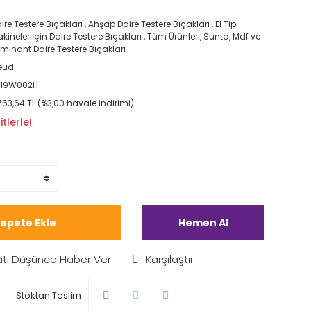
ire Testere Bıçakları
,
Ahşap Daire Testere Bıçakları
,
El Tipi
kineler İçin Daire Testere Bıçakları
,
Tüm Ürünler
,
Sunta, Mdf ve
minant Daire Testere Bıçakları
eud
R19W002H
763,64 TL (%3,00 havale indirimi)
tlerle!
epete Ekle
Hemen Al
atı Düşünce Haber Ver
Karşılaştır
Stoktan Teslim