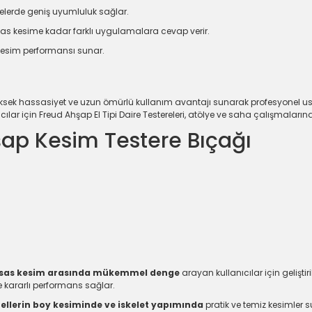
elerde geniş uyumluluk sağlar.
assas kesime kadar farklı uygulamalara cevap verir.
r kesim performansı sunar.
üksek hassasiyet ve uzun ömürlü kullanım avantajı sunarak profesyonel ustalar
ılar için Freud Ahşap El Tipi Daire Testereleri, atölye ve saha çalışmaları
ap Kesim Testere Bıçağı
ssas kesim arasında mükemmel denge
arayan kullanıcılar için gelişt
 ve kararlı performans sağlar.
nellerin boy kesiminde ve iskelet yapımında
pratik ve temiz kesimle