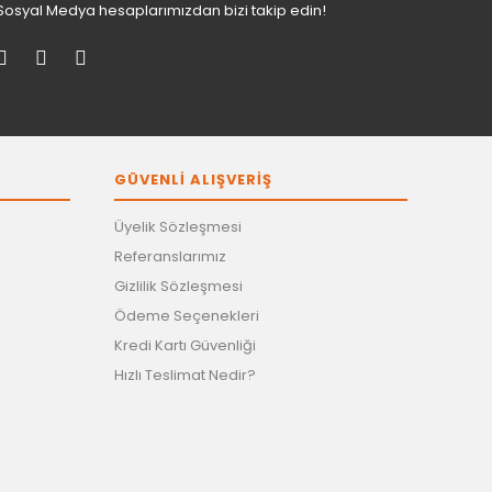
Sosyal Medya hesaplarımızdan bizi takip edin!
GÜVENLİ ALIŞVERİŞ
Üyelik Sözleşmesi
Referanslarımız
Gizlilik Sözleşmesi
Ödeme Seçenekleri
Kredi Kartı Güvenliği
Hızlı Teslimat Nedir?