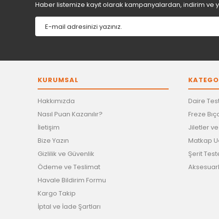
Haber listemize kayıt olarak kampanyalardan, indirim ve yen
KURUMSAL
KATEGO
Hakkımızda
Daire Test
Nasıl Puan Kazanılır?
Freze Bıça
İletişim
Jiletler v
Bize Yazın
Matkap Uç
Gizlilik ve Güvenlik
Şerit Test
Ödeme ve Teslimat
Aksesuar
Havale Bildirim Formu
Kargo Takip
İptal ve İade Şartları