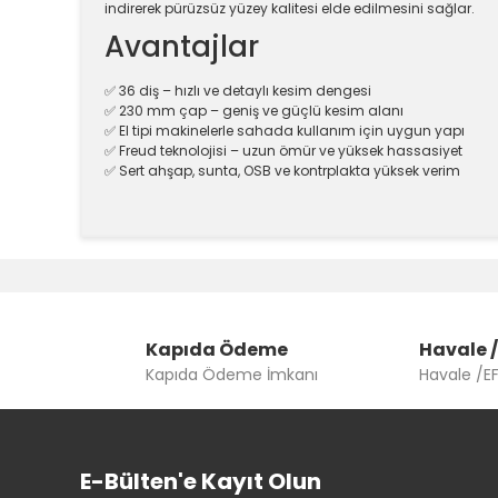
indirerek pürüzsüz yüzey kalitesi elde edilmesini sağlar.
Avantajlar
✅ 36 diş – hızlı ve detaylı kesim dengesi
✅ 230 mm çap – geniş ve güçlü kesim alanı
✅ El tipi makinelerle sahada kullanım için uygun yapı
✅ Freud teknolojisi – uzun ömür ve yüksek hassasiyet
✅ Sert ahşap, sunta, OSB ve kontrplakta yüksek verim
Bu ürünün fiyat bilgisi, resim, ürün açıklamalarında v
Görüş ve önerileriniz için teşekkür ederiz.
Ürün resmi kalitesiz, bozuk veya görüntülenemiyor.
Kapıda Ödeme
Ürün açıklamasında eksik bilgiler bulunuyor.
Havale /
Kapıda Ödeme İmkanı
Havale /E
Ürün bilgilerinde hatalar bulunuyor.
Ürün fiyatı diğer sitelerden daha pahalı.
Bu ürüne benzer farklı alternatifler olmalı.
E-Bülten'e Kayıt Olun