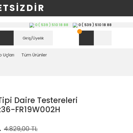
TSİZDİR
0 ( 539 ) 510 18 88
0 ( 539 ) 510 18 88
Giriş/Üyelik
 Uçları
Tüm Ürünler
ipi Daire Testereleri
 z36-FR19W002H
L
4.829,00 TL