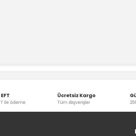
e diğer konularda yetersiz gördüğünüz noktaları öneri formunu kullanara
Bu ürüne ilk yorumu siz yapın!
Yorum Yaz
 EFT
Ücretsiz Kargo
Gü
FT ile ödeme
Tüm Alışverişler
256