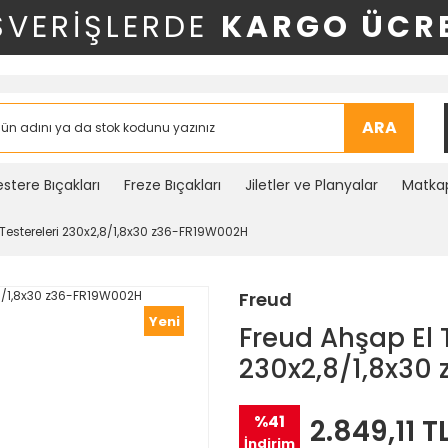
ŞVERİŞLERDE
KARGO ÜCRE
ARA
stere Bıçakları
Freze Bıçakları
Jiletler ve Planyalar
Matkap
e Testereleri 230x2,8/1,8x30 z36-FR19W002H
Freud
Yeni
Freud Ahşap El T
230x2,8/1,8x30
%41
2.849,11 T
İndirim