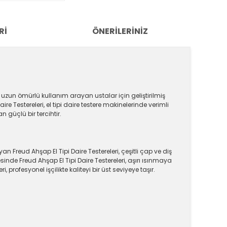
RI
ÖNERILERINIZ
uzun ömürlü kullanım arayan ustalar için geliştirilmiş
 Testereleri, el tipi daire testere makinelerinde verimli
n güçlü bir tercihtir.
reud Ahşap El Tipi Daire Testereleri, çeşitli çap ve diş
inde Freud Ahşap El Tipi Daire Testereleri, aşırı ısınmaya
rofesyonel işçilikte kaliteyi bir üst seviyeye taşır.