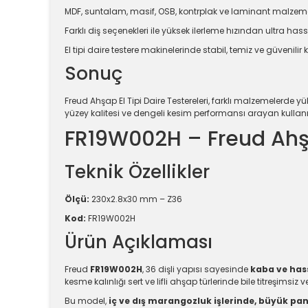
MDF, suntalam, masif, OSB, kontrplak ve laminant malzem
Farklı diş seçenekleri ile yüksek ilerleme hızından ultra h
El tipi daire testere makinelerinde stabil, temiz ve güvenili
Sonuç
Freud Ahşap El Tipi Daire Testereleri, farklı malzemelerde y
yüzey kalitesi ve dengeli kesim performansı arayan kullanıc
FR19W002H – Freud Ahş
Teknik Özellikler
Ölçü:
230x2.8x30 mm – Z36
Kod:
FR19W002H
Ürün Açıklaması
Freud
FR19W002H
, 36 dişli yapısı sayesinde
kaba ve ha
kesme kalınlığı sert ve lifli ahşap türlerinde bile titreşimsiz
Bu model,
iç ve dış marangozluk işlerinde, büyük pa