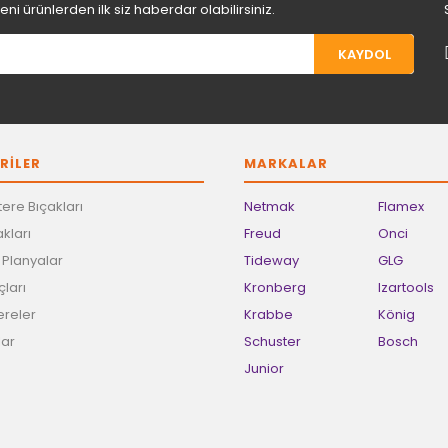
i ürünlerden ilk siz haberdar olabilirsiniz.
KAYDOL
Gönder
RİLER
MARKALAR
ere Bıçakları
Netmak
Flamex
kları
Freud
Onci
e Planyalar
Tideway
GLG
ları
Kronberg
Izartools
ereler
Krabbe
König
lar
Schuster
Bosch
Junior