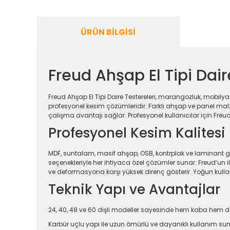
ÜRÜN BILGISI
Freud Ahşap El Tipi Dair
Freud Ahşap El Tipi Daire Testereleri, marangozluk, mobily
profesyonel kesim çözümleridir. Farklı ahşap ve panel malze
çalışma avantajı sağlar. Profesyonel kullanıcılar için Freud A
Profesyonel Kesim Kalitesi
MDF, suntalam, masif ahşap, OSB, kontrplak ve laminant gib
seçenekleriyle her ihtiyaca özel çözümler sunar. Freud’un i
ve deformasyona karşı yüksek direnç gösterir. Yoğun kullanım
Teknik Yapı ve Avantajlar
24, 40, 48 ve 60 dişli modeller sayesinde hem kaba hem d
Karbür uçlu yapı ile uzun ömürlü ve dayanıklı kullanım sun