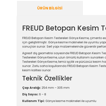
ÜRÜN BILGISI
FREUD Betopan Kesim T
FREUD Betopan Kesim Testereleri Gönye Kesme, çimento esa
için geliştirilmiştir. Gönye kesme makineleri ile uyumlu y
sonuçları sunar. Sert yapı malzemelerinde güvenilir perf
Agresif diş geometrisi sayesinde FREUD Betopan Kesim Teste
Testereleri Gönye Kesme, uzun ömürlü kullanım sunarken dü
Testereleri Gönye Kesme, temiz işçilik ve pürüzsüz kesim h
sunar. Zorlu saha koşullarında FREUD Betopan Kesim Tester
kesim kalitesi sunar.
Teknik Özellikler
Çap Aralığı:
254 mm – 305 mm
Diş Sayısı:
6 – 8
Kullanım Tipi:
Gönye kesme makineleri ile uyumlu