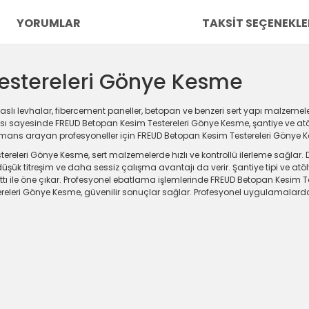
YORUMLAR
TAKSIT SEÇENEKLE
estereleri Gönye Kesme
slı levhalar, fibercement paneller, betopan ve benzeri sert yapı malzeme
apısı sayesinde FREUD Betopan Kesim Testereleri Gönye Kesme, şantiye ve at
ormans arayan profesyoneller için FREUD Betopan Kesim Testereleri Gönye
releri Gönye Kesme, sert malzemelerde hızlı ve kontrollü ilerleme sağlar. 
şük titreşim ve daha sessiz çalışma avantajı da verir. Şantiye tipi ve at
attı ile öne çıkar. Profesyonel ebatlama işlemlerinde FREUD Betopan Kesim 
eleri Gönye Kesme, güvenilir sonuçlar sağlar. Profesyonel uygulamalarda 