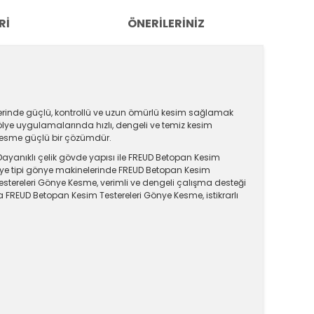
RI
ÖNERILERINIZ
lerinde güçlü, kontrollü ve uzun ömürlü kesim sağlamak
ölye uygulamalarında hızlı, dengeli ve temiz kesim
 Kesme güçlü bir çözümdür.
Dayanıklı çelik gövde yapısı ile FREUD Betopan Kesim
ölye tipi gönye makinelerinde FREUD Betopan Kesim
Testereleri Gönye Kesme, verimli ve dengeli çalışma desteği
FREUD Betopan Kesim Testereleri Gönye Kesme, istikrarlı