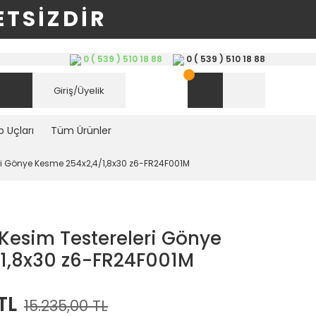
TSİZDİR
0 ( 539 ) 510 18 88
0 ( 539 ) 510 18 88
Giriş/Üyelik
 Uçları
Tüm Ürünler
ri Gönye Kesme 254x2,4/1,8x30 z6-FR24F001M
Kesim Testereleri Gönye
1,8x30 z6-FR24F001M
TL
15.235,00 TL