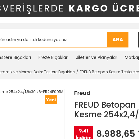
ŞVERİŞLERDE
KARGO ÜCRE
ARA
stere Bıçakları
Freze Bıçakları
Jiletler ve Planyalar
Matkap
Seramik ve Mermer Daire Testere Bıçakları
FREUD Betopan Kesim Testerele
Freud
Yeni
FREUD Betopan 
Kesme 254x2,4/
%41
8.988,65 
İndirim