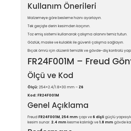
Kullanım Önerileri
Malzemeye göre besleme hızını ayarlayın.
Tek geçişte derin kesimden kaçının.
Toz emiş sistemi kullanarak çalışma alanını temiz tutun.
Gözlük, maske ve kulaklık ile güvenli çalışma sağlayın.
Bıçak ömrü için düzenli temizlik ve gövde-diş kontrolü yap
FR24F001M – Freud Gön
Ölçü ve Kod
Ölçü:
254×2.4/1.8×30 mm –
Z6
Kod:
FR24F001M
Genel Açıklama
Freud
FR24F001M
,
254 mm
çapı ve
6 dişli
güçlü yapısıy
kesim sunar.
2.4 mm
kesme kalınlığı ve
1.8 mm
gövde kalı