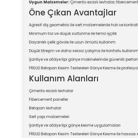
Uygun Malzemeler:
Çimento esaslı levhalar, fibercement
Öne Çıkan Avantajlar
Agresif diş geometrisi ile sert malzemelerde hızlı ve kontroll
Minimum toz ve düşük sürtünme ile temiz işçilik
Dayanıklı çelik gövde ile uzun ömürlü kullanım
Düşük titreşim ve daha sessiz çalışma ile konforlu kullanı
Şantiye ve atölye tipi gönye makinelerinde güvenilir perf
FREUD Betopan Kesim Testereleri Gönye Kesme ile profesyo
Kullanım Alanları
Çimento esaslı levhalar
Fibercement paneller
Betopan levhalar
Sert yapı malzemeleri
Şantiye ve atölye tipi gönye kesme uygulamaları
FREUD Betopan Kesim Testereleri Gönye Kesme ile hassas 