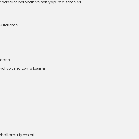
 paneller, betopan ve sert yapı malzemeleri
ü ilerleme
m
ormans
nel sert malzeme kesimi
ebatlama işlemleri