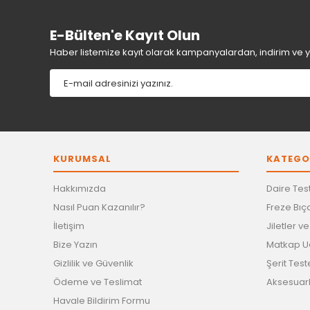
Bu ürüne benzer farklı alternatifler olmalı.
E-Bülten'e Kayıt Olun
Haber listemize kayıt olarak kampanyalardan, indirim ve yen
KURUMSAL
KATEGO
Hakkımızda
Daire Test
Nasıl Puan Kazanılır?
Freze Bıça
İletişim
Jiletler v
Bize Yazın
Matkap Uç
Gizlilik ve Güvenlik
Şerit Test
Ödeme ve Teslimat
Aksesuar
Havale Bildirim Formu