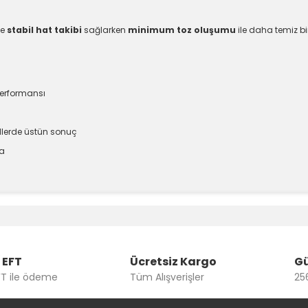
e
stabil hat takibi
sağlarken
minimum toz oluşumu
ile daha temiz bi
performansı
llerde üstün sonuç
ma
e diğer konularda yetersiz gördüğünüz noktaları öneri formunu kullanara
Bu ürüne ilk yorumu siz yapın!
Yorum Yaz
 EFT
Ücretsiz Kargo
Gü
FT ile ödeme
Tüm Alışverişler
256