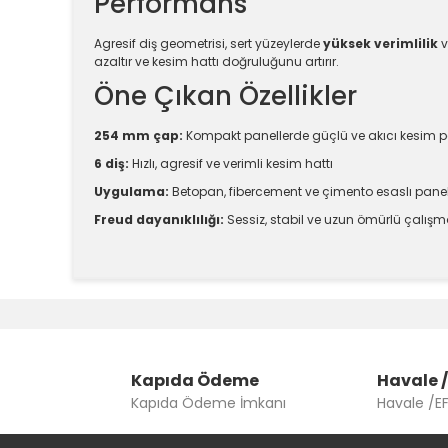
Performans
Agresif diş geometrisi, sert yüzeylerde
yüksek verimlilik
v
azaltır ve kesim hattı doğruluğunu artırır.
Öne Çıkan Özellikler
254 mm çap:
Kompakt panellerde güçlü ve akıcı kesim 
6 diş:
Hızlı, agresif ve verimli kesim hattı
Uygulama:
Betopan, fibercement ve çimento esaslı pane
Freud dayanıklılığı:
Sessiz, stabil ve uzun ömürlü çalış
Bu ürünün fiyat bilgisi, resim, ürün açıklamalarında v
Görüş ve önerileriniz için teşekkür ederiz.
Ürün resmi kalitesiz, bozuk veya görüntülenemiyor.
Kapıda Ödeme
Ürün açıklamasında eksik bilgiler bulunuyor.
Havale /
Kapıda Ödeme İmkanı
Havale /E
Ürün bilgilerinde hatalar bulunuyor.
Ürün fiyatı diğer sitelerden daha pahalı.