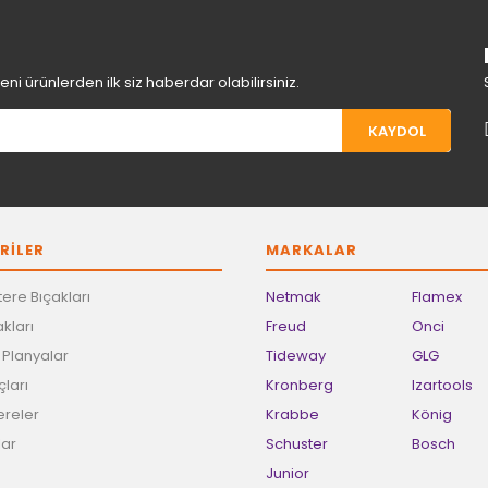
i ürünlerden ilk siz haberdar olabilirsiniz.
KAYDOL
Gönder
RİLER
MARKALAR
ere Bıçakları
Netmak
Flamex
kları
Freud
Onci
e Planyalar
Tideway
GLG
ları
Kronberg
Izartools
ereler
Krabbe
König
lar
Schuster
Bosch
Junior