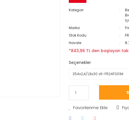
Kategori
Be
Bı
İç
Marka
Fr
Stok Kodu
FR
Havale
8.
*843,96 TL den başlayan taks
Seçenekler
S
Fiy