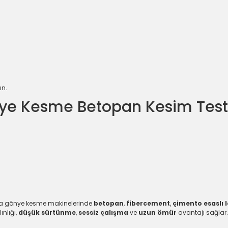
ın.
ye Kesme Betopan Kesim Test
la gönye kesme makinelerinde
betopan
,
fibercement
,
çimento esaslı 
nlığı,
düşük sürtünme
,
sessiz çalışma
ve
uzun ömür
avantajı sağlar.