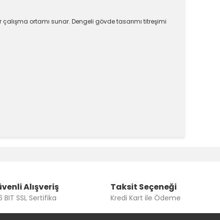
r çalışma ortamı sunar. Dengeli gövde tasarımı titreşimi
k tarafımıza iletebilirsiniz.
venli Alışveriş
Taksit Seçeneği
 BIT SSL Sertifika
Kredi Kart ile Ödeme