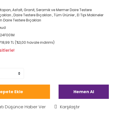
topan, Asfalt, Granit, Seramik ve Mermer Daire Testere
çakları
,
Daire Testere Bıçakları
,
Tüm Ürünler
,
El Tipi Makineler
in Daire Testere Bıçakları
eud
24F001M
718,99 TL (%3,00 havale indirimi)
itlerle!
epete Ekle
Hemen Al
atı Düşünce Haber Ver
Karşılaştır