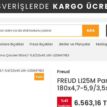
ŞVERİŞLERDE
KARGO ÜCRE
ARA
stere Bıçakları
Freze Bıçakları
Jiletler ve Planyalar
Matkap
ma Çizicileri 180x4,7-5,9/3,5x45 z36-LI25M47NE3
Freud
Yeni
FREUD LI25M Pan
180x4,7-5,9/3,
%41
6.563,16 T
İndirim