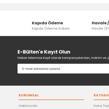
Görüş ve önerileriniz için teşekkür ederiz.
Ürün resmi kalitesiz, bozuk veya görüntülenemiyor.
Kapıda Ödeme
Ürün açıklamasında eksik bilgiler bulunuyor.
Havale /
Kapıda Ödeme İmkanı
Havale /E
Ürün bilgilerinde hatalar bulunuyor.
Ürün fiyatı diğer sitelerden daha pahalı.
Bu ürüne benzer farklı alternatifler olmalı.
E-Bülten'e Kayıt Olun
Haber listemize kayıt olarak kampanyalardan, indirim ve yen
KURUMSAL
KATEGO
Hakkımızda
Daire Test