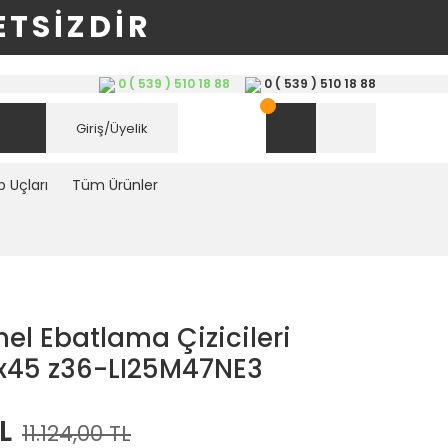
TSİZDİR
0 ( 539 ) 510 18 88
0 ( 539 ) 510 18 88
Giriş/Üyelik
 Uçları
Tüm Ürünler
el Ebatlama Çizicileri
5x45 z36-LI25M47NE3
L
11.124,00 TL