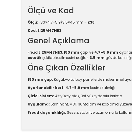
Ölçü ve Kod
Ölçü:
180×4.7–5.9/3.5×45 mm –
Z36
Kod:
LI25M47NE3
Genel Açıklama
Freud
LI25M47NE3
,
180 mm
çapı ve
4.7–5.9 mm
ayarlan
estetik
şekilde kesilmesini sağlar.
3.5 mm
gövde kalınlığ
Öne Çıkan Özellikler
180 mm çap:
Küçük–orta boy panellerde mükemmel uy
Ayarlanabilir kerf:
4.7–5.9 mm
kesim kalınlığı
Çizici sistem:
Alt yüzey çizik, üst yüzeyde sıfır kırılma
Uygulama:
Laminant, MDF, suntalam ve kaplama yüzeyle
Freud dayanıklılığı:
Sessiz, stabil ve uzun ömürlü kullan
Bu ürünün fiyat bilgisi, resim, ürün açıklamalarında v