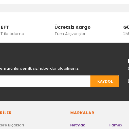
Bu ürüne ilk yorumu siz yapın!
Yorum Yaz
 EFT
Ücretsiz Kargo
Gü
FT ile ödeme
Tüm Alışverişler
256
i ürünlerden ilk siz haberdar olabilirsiniz.
KAYDOL
Gönder
RİLER
MARKALAR
ere Bıçakları
Netmak
Flamex