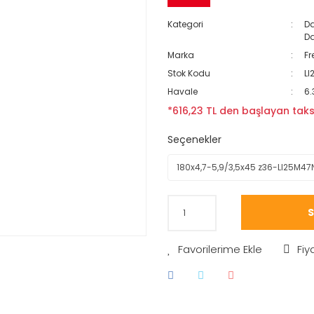
Kategori
Da
Da
Marka
Fr
Stok Kodu
LI
Havale
6.
*616,23 TL den başlayan taksi
Seçenekler
S
Fiy