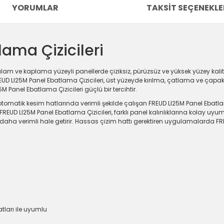
YORUMLAR
TAKSIT SEÇENEKLE
ama Çizicileri
lam ve kaplama yüzeyli panellerde çiziksiz, pürüzsüz ve yüksek yüzey kalite
EUD LI25M Panel Ebatlama Çizicileri, üst yüzeyde kırılma, çatlama ve ça
M Panel Ebatlama Çizicileri güçlü bir tercihtir.
omatik kesim hatlarında verimli şekilde çalışan FREUD LI25M Panel Ebatlama
REUD LI25M Panel Ebatlama Çizicileri, farklı panel kalınlıklarına kolay uy
cini daha verimli hale getirir. Hassas çizim hattı gerektiren uygulamalarda F
ları ile uyumlu