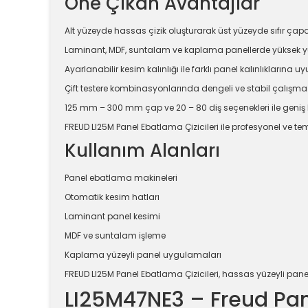
Öne Çıkan Avantajlar
Alt yüzeyde hassas çizik oluşturarak üst yüzeyde sıfır çap
Laminant, MDF, suntalam ve kaplama panellerde yüksek yü
Ayarlanabilir kesim kalınlığı ile farklı panel kalınlıklarına 
Çift testere kombinasyonlarında dengeli ve stabil çalışma
125 mm – 300 mm çap ve 20 – 80 diş seçenekleri ile geniş 
FREUD LI25M Panel Ebatlama Çizicileri ile profesyonel ve tem
Kullanım Alanları
Panel ebatlama makineleri
Otomatik kesim hatları
Laminant panel kesimi
MDF ve suntalam işleme
Kaplama yüzeyli panel uygulamaları
FREUD LI25M Panel Ebatlama Çizicileri, hassas yüzeyli pane
LI25M47NE3 – Freud Pane