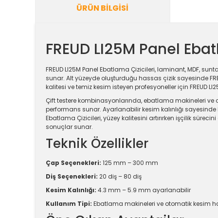
ÜRÜN BILGISI
FREUD LI25M Panel Ebatl
FREUD LI25M Panel Ebatlama Çizicileri, laminant, MDF, sunta
sunar. Alt yüzeyde oluşturduğu hassas çizik sayesinde FR
kalitesi ve temiz kesim isteyen profesyoneller için FREUD LI25
Çift testere kombinasyonlarında, ebatlama makineleri ve ot
performans sunar. Ayarlanabilir kesim kalınlığı sayesinde F
Ebatlama Çizicileri, yüzey kalitesini artırırken işçilik süre
sonuçlar sunar.
Teknik Özellikler
Çap Seçenekleri:
125 mm – 300 mm
Diş Seçenekleri:
20 diş – 80 diş
Kesim Kalınlığı:
4.3 mm – 5.9 mm ayarlanabilir
Kullanım Tipi:
Ebatlama makineleri ve otomatik kesim hat