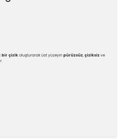
 bir çizik
oluşturarak üst yüzeyin
pürüzsüz
,
çiziksiz
ve
r.
k tarafımıza iletebilirsiniz.