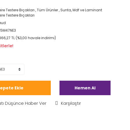
ire Testere Bıçakları
,
Tüm Ürünler
,
Sunta, Mdf ve Laminant
ire Testere Bıçakları
eud
25M47NE3
366,27 TL (%3,00 havale indirimi)
tlerle!
epete Ekle
Hemen Al
atı Düşünce Haber Ver
Karşılaştır