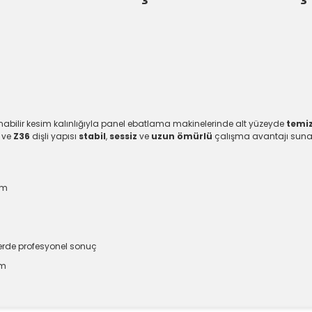
abilir kesim kalınlığıyla panel ebatlama makinelerinde alt yüzeyde
temiz
ı ve
Z36
dişli yapısı
stabil
,
sessiz
ve
uzun ömürlü
çalışma avantajı suna
um
rde profesyonel sonuç
ım
e diğer konularda yetersiz gördüğünüz noktaları öneri formunu kullanara