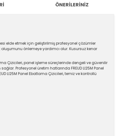
RI
ÖNERILERINIZ
si elde etmek için geliştirilmiş profesyonel çözümler
pak oluşumunu önlemeye yardımcı olur. Kusursuz kenar
 Çizicileri, panel işleme süreçlerinde dengeli ve güvenilir
um sağlar. Profesyonel üretim hatlarında FREUD LI25M Panel
REUD LI25M Panel Ebatlama Çizicileri, temiz ve kontrollü