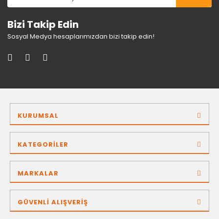
Bizi Takip Edin
Sosyal Medya hesaplarımızdan bizi takip edin!
KURUMSAL
KATEGORİLER
MARKALAR
GÜVENLİ ALIŞVERİŞ