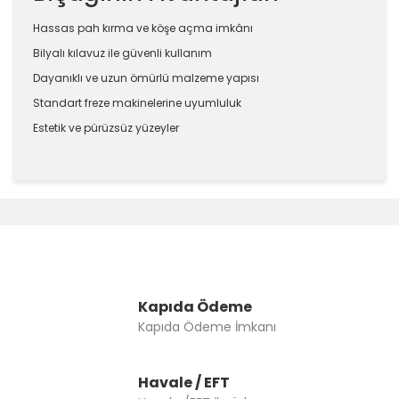
Hassas pah kırma ve köşe açma imkânı
Bilyalı kılavuz ile güvenli kullanım
Dayanıklı ve uzun ömürlü malzeme yapısı
Standart freze makinelerine uyumluluk
Estetik ve pürüzsüz yüzeyler
Bu ürünün fiyat bilgisi, resim, ürün açıklamalarında ve
diğer konularda yetersiz gördüğünüz noktaları öneri
Bu ürüne ilk yorumu siz yapın!
formunu kullanarak tarafımıza iletebilirsiniz.
Görüş ve önerileriniz için teşekkür ederiz.
Yorum Yaz
Ürün resmi kalitesiz, bozuk veya görüntülenemiyor.
Ürün açıklamasında eksik bilgiler bulunuyor.
Kapıda Ödeme
Kapıda Ödeme İmkanı
Ürün bilgilerinde hatalar bulunuyor.
Ürün fiyatı diğer sitelerden daha pahalı.
Bu ürüne benzer farklı alternatifler olmalı.
Havale / EFT