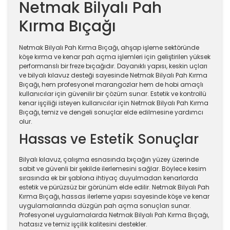
Netmak Bilyalı Pah
Kırma Bıçağı
Netmak Bilyalı Pah Kırma Bıçağı, ahşap işleme sektöründe
köşe kırma ve kenar pah açma işlemleri için geliştirilen yüksek
performanslı bir freze bıçağıdır. Dayanıklı yapısı, keskin uçları
ve bilyalı kılavuz desteği sayesinde Netmak Bilyalı Pah Kırma
Bıçağı, hem profesyonel marangozlar hem de hobi amaçlı
kullanıcılar için güvenilir bir çözüm sunar. Estetik ve kontrollü
kenar işçiliği isteyen kullanıcılar için Netmak Bilyalı Pah Kırma
Bıçağı, temiz ve dengeli sonuçlar elde edilmesine yardımcı
olur.
Hassas ve Estetik Sonuçlar
Bilyalı kılavuz, çalışma esnasında bıçağın yüzey üzerinde
sabit ve güvenli bir şekilde ilerlemesini sağlar. Böylece kesim
sırasında ek bir şablona ihtiyaç duyulmadan kenarlarda
estetik ve pürüzsüz bir görünüm elde edilir. Netmak Bilyalı Pah
Kırma Bıçağı, hassas ilerleme yapısı sayesinde köşe ve kenar
uygulamalarında düzgün pah açma sonuçları sunar.
Profesyonel uygulamalarda Netmak Bilyalı Pah Kırma Bıçağı,
hatasız ve temiz işçilik kalitesini destekler.