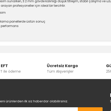
kesim sunarken, 3.2 mm gövde kalınlığı düşük titreşim, stabil çalışma ve uzu
 arayan profesyoneller için ideal bir tercihtir.
esim
plama panellerde üstün sonuç
ü performans
e diğer konularda yetersiz gördüğünüz noktaları öneri formunu kullanara
Bu ürüne ilk yorumu siz yapın!
Yorum Yaz
 EFT
Ücretsiz Kargo
Gü
FT ile ödeme
Tüm Alışverişler
256
i ürünlerden ilk siz haberdar olabilirsiniz.