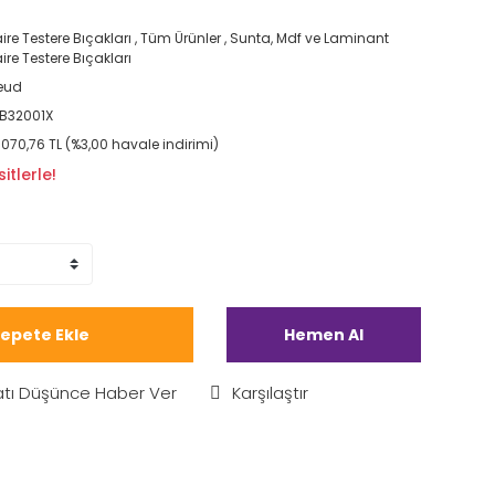
ire Testere Bıçakları
,
Tüm Ürünler
,
Sunta, Mdf ve Laminant
ire Testere Bıçakları
eud
B32001X
.070,76 TL (%3,00 havale indirimi)
itlerle!
epete Ekle
Hemen Al
atı Düşünce Haber Ver
Karşılaştır