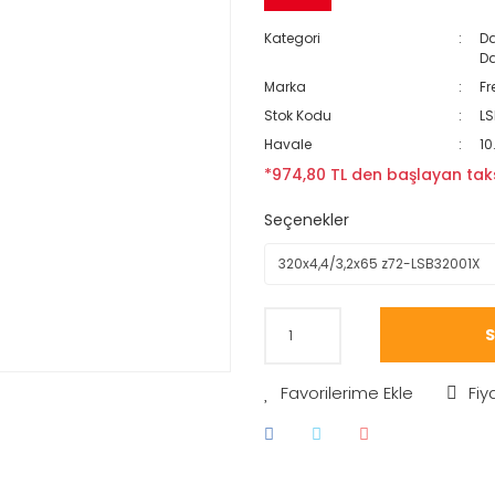
Kategori
Da
Da
Marka
Fr
Stok Kodu
LS
Havale
10
*974,80 TL den başlayan taks
Seçenekler
S
Fiy