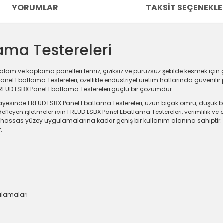
YORUMLAR
TAKSIT SEÇENEKLE
ama Testereleri
alam ve kaplama panelleri temiz, çiziksiz ve pürüzsüz şekilde kesmek için 
l Ebatlama Testereleri, özellikle endüstriyel üretim hatlarında güvenilir pe
 FREUD LSBX Panel Ebatlama Testereleri güçlü bir çözümdür.
sayesinde FREUD LSBX Panel Ebatlama Testereleri, uzun bıçak ömrü, düşük b
fleyen işletmeler için FREUD LSBX Panel Ebatlama Testereleri, verimlilik ve day
ra hassas yüzey uygulamalarına kadar geniş bir kullanım alanına sahiptir
.
ulamaları