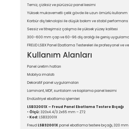
Temiz, çiziksiz ve pürüzsüz panel kesimi
Yüksek mukavemetli çelik gövde ile uzun ömürlü kullanım
Karbür diş teknolojisi ile düşük bakım ve stabil performans
Sessiz ve titreşimsiz çalışma ile yüksek yüzey kalitesi
300–600 mm çap ve 60–96 diş aralığı ile geniş uygulam
FREUD LSBX Panel Ebatlama Testereleri ile profesyonel ve ve
Kullanım Alanları
Panel üretim hatları
Mobilya imalatı
Dekoratif panel uygulamaları
Laminant, MDF, suntalam ve kaplama panel kesimi
Endüstriyel ebatlama işlemleri
LSB32001X – Freud Panel Ebatlama Testere Bıçağı
•
Ölçü:
320x4.4/3.2x65 mm – Z72
•
Kod:
LSB32001X
Freud
LSB32001X
panel ebatlama testere bıçağı, 320 mm ça