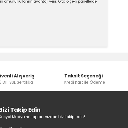
n ömürlü kullanım avantajı verir. Orta ölçekli panellerde
k tarafımıza iletebilirsiniz.
venli Alışveriş
Taksit Seçeneği
 BIT SSL Sertifika
Kredi Kart ile Ödeme
Bizi Takip Edin
Sosyal Medya hesaplarımızdan bizi takip edin!