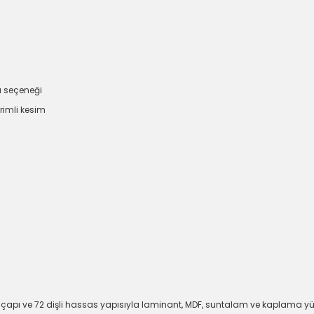
a seçeneği
rimli kesim
pı ve 72 dişli hassas yapısıyla laminant, MDF, suntalam ve kaplama yüzeyl