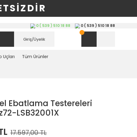
TSİZDİR
0 ( 539 ) 510 18 88
0 ( 539 ) 510 18 88
Giriş/Üyelik
 Uçları
Tüm Ürünler
l Ebatlama Testereleri
 z72-LSB32001X
TL
17.597,00 TL