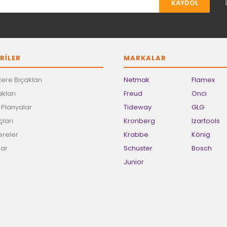
KAYDOL
Gönder
RİLER
MARKALAR
ere Bıçakları
Netmak
Flamex
kları
Freud
Onci
e Planyalar
Tideway
GLG
ları
Kronberg
Izartools
ereler
Krabbe
König
lar
Schuster
Bosch
Junior