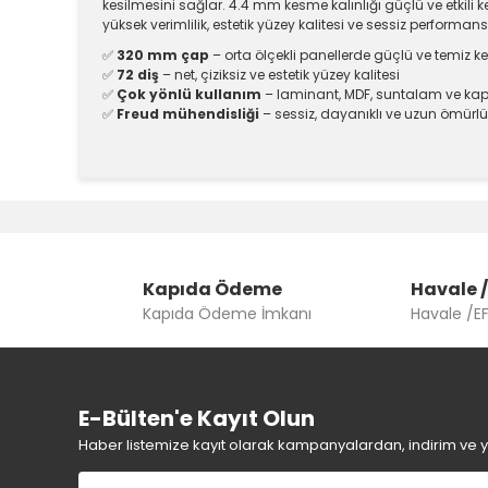
kesilmesini sağlar. 4.4 mm kesme kalınlığı güçlü ve etkili 
yüksek verimlilik, estetik yüzey kalitesi ve sessiz performans
✅
320 mm çap
– orta ölçekli panellerde güçlü ve temiz k
✅
72 diş
– net, çiziksiz ve estetik yüzey kalitesi
✅
Çok yönlü kullanım
– laminant, MDF, suntalam ve ka
✅
Freud mühendisliği
– sessiz, dayanıklı ve uzun ömürl
Bu ürünün fiyat bilgisi, resim, ürün açıklamalarında v
Görüş ve önerileriniz için teşekkür ederiz.
Ürün resmi kalitesiz, bozuk veya görüntülenemiyor.
Kapıda Ödeme
Ürün açıklamasında eksik bilgiler bulunuyor.
Havale /
Kapıda Ödeme İmkanı
Havale /E
Ürün bilgilerinde hatalar bulunuyor.
Ürün fiyatı diğer sitelerden daha pahalı.
Bu ürüne benzer farklı alternatifler olmalı.
E-Bülten'e Kayıt Olun
Haber listemize kayıt olarak kampanyalardan, indirim ve yen