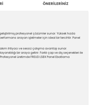
RI
ÖNERILERINIZ
geliştirilmiş profesyonel çözümler sunar. Yüksek hızda
rformans arayan işletmeler için ideal bir tercihtir. Panel
akım ihtiyacı ve sessiz çalışma avantajı sunar.
anıklılığı bir araya getirir. Farklı çap ve diş seçenekleri ile
. Profesyonel üretimde FREUD LSBX Panel Ebatlama