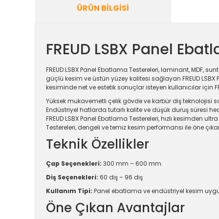
ÜRÜN BILGISI
FREUD LSBX Panel Ebatl
FREUD LSBX Panel Ebatlama Testereleri, laminant, MDF, sunt
güçlü kesim ve üstün yüzey kalitesi sağlayan FREUD LSBX Pane
kesiminde net ve estetik sonuçlar isteyen kullanıcılar için
Yüksek mukavemetli çelik gövde ve karbür diş teknolojisi 
Endüstriyel hatlarda tutarlı kalite ve düşük duruş süresi hede
FREUD LSBX Panel Ebatlama Testereleri, hızlı kesimden ult
Testereleri, dengeli ve temiz kesim performansı ile öne çıkar
Teknik Özellikler
Çap Seçenekleri:
300 mm – 600 mm
Diş Seçenekleri:
60 diş – 96 diş
Kullanım Tipi:
Panel ebatlama ve endüstriyel kesim uyg
Öne Çıkan Avantajlar