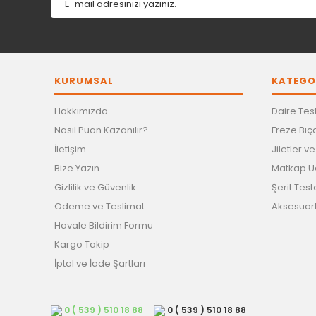
KURUMSAL
KATEGO
Hakkımızda
Daire Test
Nasıl Puan Kazanılır?
Freze Bıça
İletişim
Jiletler v
Bize Yazın
Matkap Uç
Gizlilik ve Güvenlik
Şerit Test
Ödeme ve Teslimat
Aksesuar
Havale Bildirim Formu
Kargo Takip
İptal ve İade Şartları
0 ( 539 ) 510 18 88
0 ( 539 ) 510 18 88