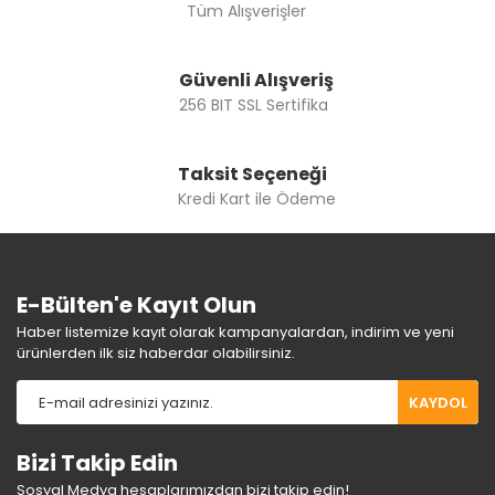
Tüm Alışverişler
Gönder
Güvenli Alışveriş
256 BIT SSL Sertifika
Taksit Seçeneği
Kredi Kart ile Ödeme
E-Bülten'e Kayıt Olun
Haber listemize kayıt olarak kampanyalardan, indirim ve yeni
ürünlerden ilk siz haberdar olabilirsiniz.
KAYDOL
Bizi Takip Edin
Sosyal Medya hesaplarımızdan bizi takip edin!