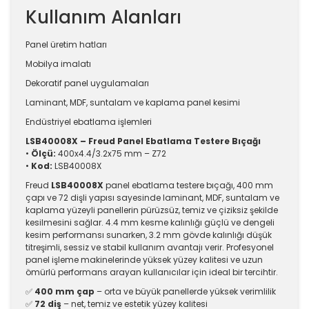
Kullanım Alanları
Panel üretim hatları
Mobilya imalatı
Dekoratif panel uygulamaları
Laminant, MDF, suntalam ve kaplama panel kesimi
Endüstriyel ebatlama işlemleri
LSB40008X – Freud Panel Ebatlama Testere Bıçağı
•
Ölçü:
400x4.4/3.2x75 mm – Z72
•
Kod:
LSB40008X
Freud
LSB40008X
panel ebatlama testere bıçağı, 400 mm
çapı ve 72 dişli yapısı sayesinde laminant, MDF, suntalam ve
kaplama yüzeyli panellerin pürüzsüz, temiz ve çiziksiz şekilde
kesilmesini sağlar. 4.4 mm kesme kalınlığı güçlü ve dengeli
kesim performansı sunarken, 3.2 mm gövde kalınlığı düşük
titreşimli, sessiz ve stabil kullanım avantajı verir. Profesyonel
panel işleme makinelerinde yüksek yüzey kalitesi ve uzun
ömürlü performans arayan kullanıcılar için ideal bir tercihtir.
✅
400 mm çap
– orta ve büyük panellerde yüksek verimlilik
✅
72 diş
– net, temiz ve estetik yüzey kalitesi