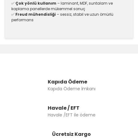
✅
Çok yönlü kullanım
– laminant, MDF, suntalam ve
kaplama panellerde mükemmel sonuç
✅
Freud mühendisliği
– sessiz, stabil ve uzun ömürlü
performans
Bu ürünün fiyat bilgisi, resim, ürün açıklamalarında ve
diğer konularda yetersiz gördüğünüz noktaları öneri
Bu ürüne ilk yorumu siz yapın!
formunu kullanarak tarafımıza iletebilirsiniz.
Görüş ve önerileriniz için teşekkür ederiz.
Yorum Yaz
Ürün resmi kalitesiz, bozuk veya görüntülenemiyor.
Ürün açıklamasında eksik bilgiler bulunuyor.
Kapıda Ödeme
Kapıda Ödeme İmkanı
Ürün bilgilerinde hatalar bulunuyor.
Ürün fiyatı diğer sitelerden daha pahalı.
Bu ürüne benzer farklı alternatifler olmalı.
Havale / EFT
Havale /EFT ile ödeme
Ücretsiz Kargo