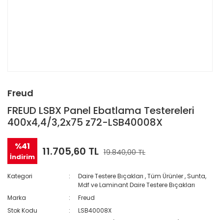
Freud
FREUD LSBX Panel Ebatlama Testereleri
400x4,4/3,2x75 z72-LSB40008X
%41
11.705,60 TL
19.840,00 TL
İndirim
Kategori
Daire Testere Bıçakları
,
Tüm Ürünler
,
Sunta,
Mdf ve Laminant Daire Testere Bıçakları
Marka
Freud
Stok Kodu
LSB40008X