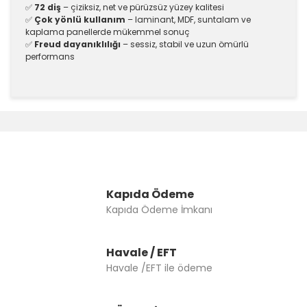
✅
72 diş
– çiziksiz, net ve pürüzsüz yüzey kalitesi
✅
Çok yönlü kullanım
– laminant, MDF, suntalam ve
kaplama panellerde mükemmel sonuç
✅
Freud dayanıklılığı
– sessiz, stabil ve uzun ömürlü
performans
Bu ürünün fiyat bilgisi, resim, ürün açıklamalarında ve
diğer konularda yetersiz gördüğünüz noktaları öneri
Bu ürüne ilk yorumu siz yapın!
formunu kullanarak tarafımıza iletebilirsiniz.
Görüş ve önerileriniz için teşekkür ederiz.
Yorum Yaz
Ürün resmi kalitesiz, bozuk veya görüntülenemiyor.
Ürün açıklamasında eksik bilgiler bulunuyor.
Kapıda Ödeme
Kapıda Ödeme İmkanı
Ürün bilgilerinde hatalar bulunuyor.
Ürün fiyatı diğer sitelerden daha pahalı.
Bu ürüne benzer farklı alternatifler olmalı.
Havale / EFT
Havale /EFT ile ödeme