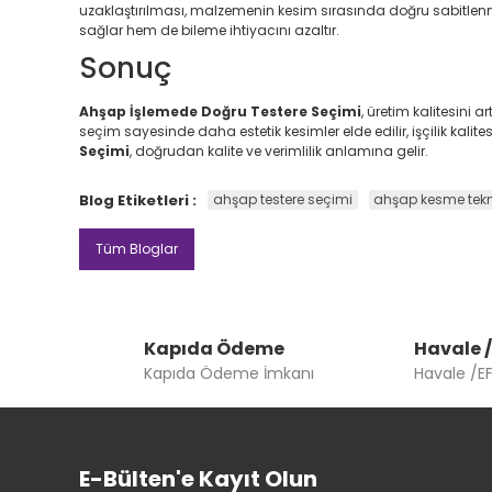
uzaklaştırılması, malzemenin kesim sırasında doğru sabitlenm
sağlar hem de bileme ihtiyacını azaltır.
Sonuç
Ahşap İşlemede Doğru Testere Seçimi
, üretim kalitesini
seçim sayesinde daha estetik kesimler elde edilir, işçilik kalites
Seçimi
, doğrudan kalite ve verimlilik anlamına gelir.
Blog Etiketleri :
ahşap testere seçimi
ahşap kesme tekni
Tüm Bloglar
Kapıda Ödeme
Havale /
Kapıda Ödeme İmkanı
Havale /E
E-Bülten'e Kayıt Olun