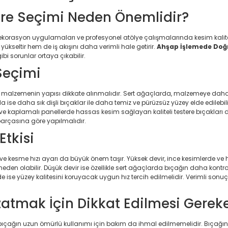
re Seçimi Neden Önemlidir?
dekorasyon uygulamaları ve profesyonel atölye çalışmalarında kesim kalite
ükseltir hem de iş akışını daha verimli hale getirir.
Ahşap İşlemede Doğr
i sorunlar ortaya çıkabilir.
Seçimi
ak malzemenin yapısı dikkate alınmalıdır. Sert ağaçlarda, malzemeye dah
a ise daha sık dişli bıçaklar ile daha temiz ve pürüzsüz yüzey elde edilebi
t ve kaplamalı panellerde hassas kesim sağlayan kaliteli testere bıçakları
parçasına göre yapılmalıdır.
Etkisi
ve kesme hızı ayarı da büyük önem taşır. Yüksek devir, ince kesimlerde v
den olabilir. Düşük devir ise özellikle sert ağaçlarda bıçağın daha kontro
se yüzey kalitesini koruyacak uygun hız tercih edilmelidir. Verimli sonuç
atmak İçin Dikkat Edilmesi Gerek
ıçağın uzun ömürlü kullanımı için bakım da ihmal edilmemelidir. Bıçağın dü