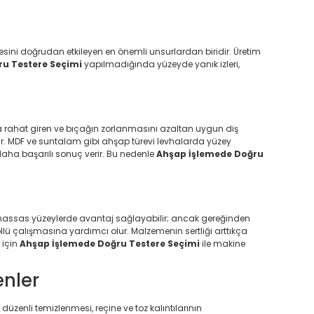
sini doğrudan etkileyen en önemli unsurlardan biridir. Üretim
u Testere Seçimi
yapılmadığında yüzeyde yanık izleri,
a rahat giren ve bıçağın zorlanmasını azaltan uygun diş
lir. MDF ve suntalam gibi ahşap türevi levhalarda yüzey
 daha başarılı sonuç verir. Bu nedenle
Ahşap İşlemede Doğru
e hassas yüzeylerde avantaj sağlayabilir; ancak gereğinden
llü çalışmasına yardımcı olur. Malzemenin sertliği arttıkça
 için
Ahşap İşlemede Doğru Testere Seçimi
ile makine
enler
zenli temizlenmesi, reçine ve toz kalıntılarının