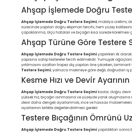
Ahşap İşlemede Doğru Teste
Ahşap İşlemede Doğru Testere Seçimi
, mobilya üretimi, 
sürecinde yapılan doğru ekipman tercihi, hem yüzey kalitesini y
çapaklanma, ölçü hataları ve bıçağın kısa sürede körelmesi gib
Ahşap Türüne Göre Testere 
Ahşap İşlemede Doğru Testere Seçimi
yapılırken ilk olar
yapısına sahip testereler tercih edilmelidir. Yumuşak ağaçlard
yırtılmasını azaltan trapez diş yapıları öne çıkarken, laminan
Testere Seçimi
, yalnızca makineye göre değil, doğrudan iş 
Kesme Hızı ve Devir Ayarının 
Ahşap İşlemede Doğru Testere Seçimi
kadar, doğru devir 
yüksek hız, bıçağın ısınmasına ve yüzeyde yanık oluşmasına ne
devir daha dengeli ayarlanmalı, ince ve hassas malzemelerde i
ayarlarının birlikte değerlendirilmesi gerekir.
Testere Bıçağının Ömrünü Uz
Ahşap İşlemede Doğru Testere Seçimi
yapıldıktan sonra b