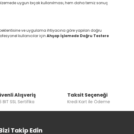
n malzemede uygun bıçak kullanılması, hem daha temiz sonuç
ey beklentisine ve uygulama ihtiyacına göre yapılan doğru
rofesyonel kullanıcılar için
Ahşap İşlemede Doğru Testere
venli Alışveriş
Taksit Seçeneği
 BIT SSL Sertifika
Kredi Kart ile Ödeme
Bizi Takip Edin