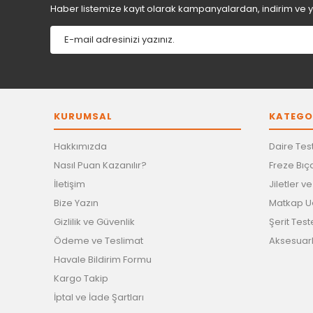
Haber listemize kayıt olarak kampanyalardan, indirim ve yen
KURUMSAL
KATEGO
Hakkımızda
Daire Test
Nasıl Puan Kazanılır?
Freze Bıça
İletişim
Jiletler v
Bize Yazın
Matkap Uç
Gizlilik ve Güvenlik
Şerit Test
Ödeme ve Teslimat
Aksesuar
Havale Bildirim Formu
Kargo Takip
İptal ve İade Şartları