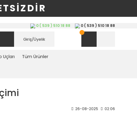
TSİZDİR
0 ( 539 ) 510 18 88
0 ( 539 ) 510 18 88
Giriş/Üyelik
 Uçları
Tüm Ürünler
çimi
26-08-2025
02:06