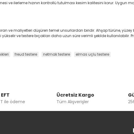
esi ve ilerleme hızının kontrollü tutulması kesim kalitesini korur. Uygu
 artıran ve maliyetleri düşüren temel unsurlardan biridir. Ahşap türüne, yüz
i yükselir ve testere bıçakları daha uzun süre verimli şekilde kullanılabilir. P
kleri
freud testere
netmak testere
elmas uçlu testere
 EFT
Ücretsiz Kargo
Gü
FT ile ödeme
Tüm Alışverişler
256