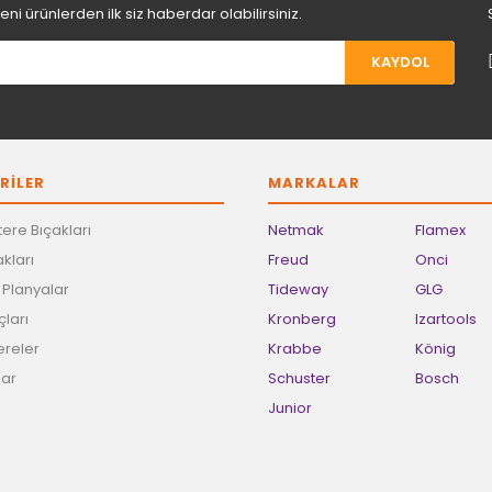
i ürünlerden ilk siz haberdar olabilirsiniz.
KAYDOL
RİLER
MARKALAR
ere Bıçakları
Netmak
Flamex
kları
Freud
Onci
e Planyalar
Tideway
GLG
ları
Kronberg
Izartools
ereler
Krabbe
König
lar
Schuster
Bosch
Junior