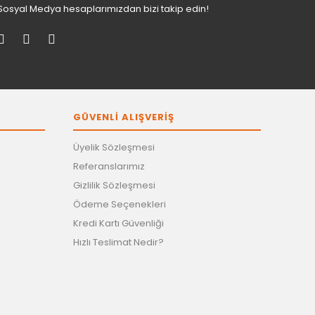
Sosyal Medya hesaplarımızdan bizi takip edin!
GÜVENLİ ALIŞVERİŞ
Üyelik Sözleşmesi
Referanslarımız
Gizlilik Sözleşmesi
Ödeme Seçenekleri
Kredi Kartı Güvenliği
Hızlı Teslimat Nedir?