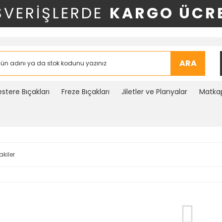
ŞVERİŞLERDE
KARGO ÜCRE
ARA
stere Bıçakları
Freze Bıçakları
Jiletler ve Planyalar
Matkap
akiler