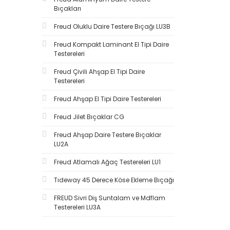
Bıçakları
ER25-4 (1)
ER25-5 (1)
Freud Oluklu Daire Testere Bıçağı LU3B
ER25-6 (1)
Freud Kompakt Laminant El Tipi Daire
ER25-7 (1)
Testereleri
ER25-8 (1)
Freud Çivili Ahşap El Tipi Daire
ER25-9 (1)
Testereleri
ER32-10 (1)
Freud Ahşap El Tipi Daire Testereleri
ER32-12 (1)
Freud Jilet Bıçaklar CG
ER32-14 (1)
Freud Ahşap Daire Testere Bıçaklar
ER32-16 (1)
LU2A
ER32-20 (1)
Freud Atlamalı Ağaç Testereleri LU1
ER32-3 (1)
Tıdeway 45 Derece Köse Ekleme Bıçağı
ER32-4 (1)
ER32-5 (1)
FREUD Sivri Diş Suntalam ve Mdflam
Testereleri LU3A
ER32-6 (1)
ER32-7 (1)