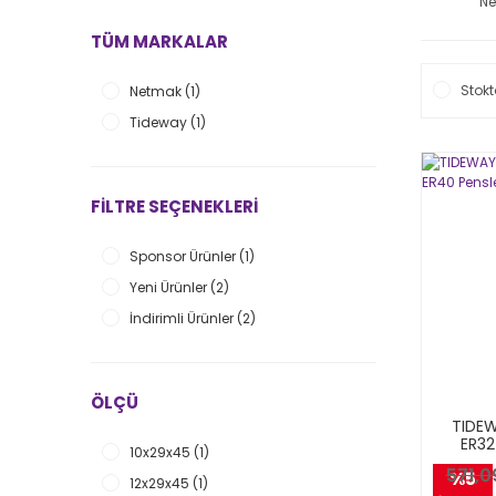
N
TÜM MARKALAR
Stokt
Netmak (1)
Tideway (1)
FILTRE SEÇENEKLERI
Sponsor Ürünler (1)
Yeni Ürünler (2)
İndirimli Ürünler (2)
ÖLÇÜ
TIDEW
ER32
10x29x45 (1)
571,0
%5
12x29x45 (1)