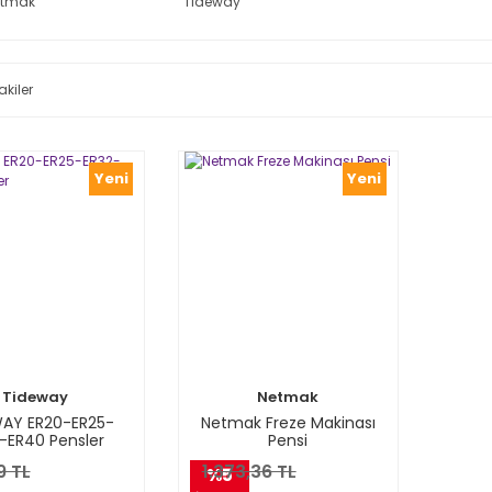
etmak
Tideway
akiler
Yeni
Yeni
Tideway
Netmak
AY ER20-ER25-
Netmak Freze Makinası
-ER40 Pensler
Pensi
9 TL
1.373,36 TL
%5