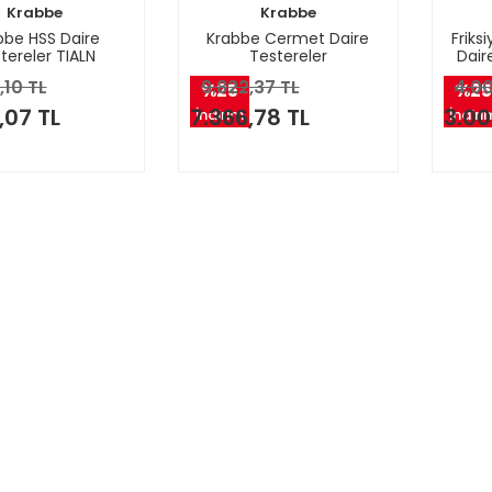
Krabbe
Krabbe
bbe HSS Daire
Krabbe Cermet Daire
Friks
tereler TIALN
Testereler
Dair
,10 TL
9.822,37 TL
4.00
%25
%25
,07 TL
7.366,78 TL
3.00
İndirim
İndiri