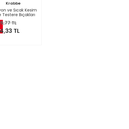
Krabbe
iyon ve Sıcak Kesim
e Testere Bıçakları
5,77 TL
4,33 TL
m