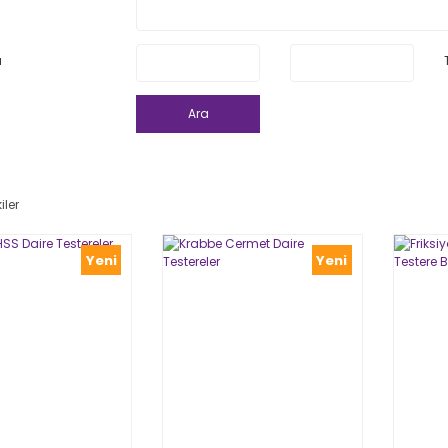
ı
Ara
iler
Yeni
Yeni