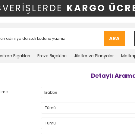
ŞVERİŞLERDE
KARGO ÜCRE
ARA
stere Bıçakları
Freze Bıçakları
Jiletler ve Planyalar
Matkap
Detaylı Aram
lime