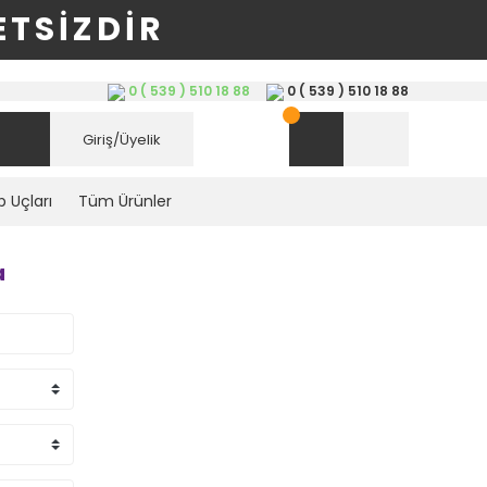
TSİZDİR
0 ( 539 ) 510 18 88
0 ( 539 ) 510 18 88
Giriş/Üyelik
 Uçları
Tüm Ürünler
a