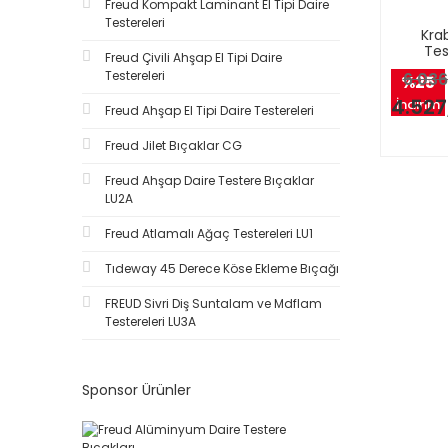
Freud Kompakt Laminant El Tipi Daire
Testereleri
Kra
Tes
Freud Çivili Ahşap El Tipi Daire
Testereleri
6.036
%25
4.527
İndirim
Freud Ahşap El Tipi Daire Testereleri
Freud Jilet Bıçaklar CG
Freud Ahşap Daire Testere Bıçaklar
LU2A
Freud Atlamalı Ağaç Testereleri LU1
Tıdeway 45 Derece Köse Ekleme Bıçağı
FREUD Sivri Diş Suntalam ve Mdflam
Testereleri LU3A
Sponsor Ürünler