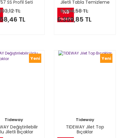
57 SS Profil Seti
Jiletli Tabla Temizleme
Bıçağı
693,12 TL
6.694,58 TL
%5
58,46 TL
6.359,85 TL
m
İndirim
Yeni
Yeni
Tideway
Tideway
AY Değiştirilebilir
TIDEWAY Jilet Top
lu Jiletli Bıçaklar
Bıçaklar