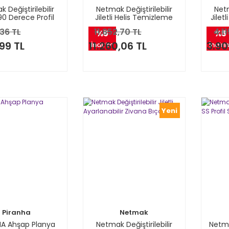
 Değiştirilebilir
Netmak Değiştirilebilir
Netm
i 90 Derece Profil
Jiletli Helis Temizleme
Jilet
Bıçağı
Bıçağı
36 TL
11.852,70 TL
4.11
%5
%5
99 TL
11.260,06 TL
3.90
İndirim
İndiri
Yeni
Piranha
Netmak
HA Ahşap Planya
Netmak Değiştirilebilir
Netmak