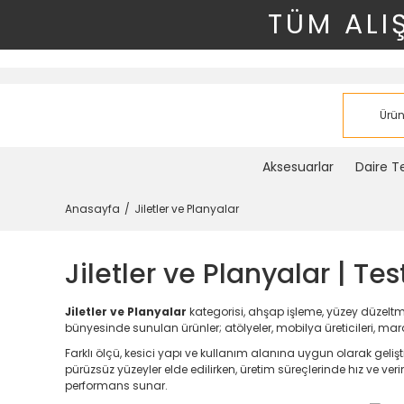
TÜM ALI
Aksesuarlar
Daire Te
Anasayfa
Jiletler ve Planyalar
Jiletler ve Planyalar | Te
Jiletler ve Planyalar
kategorisi, ahşap işleme, yüzey düzeltme
bünyesinde sunulan ürünler; atölyeler, mobilya üreticileri, ma
Farklı ölçü, kesici yapı ve kullanım alanına uygun olarak geliş
pürüzsüz yüzeyler elde edilirken, üretim süreçlerinde hız ve ve
performans sunar.