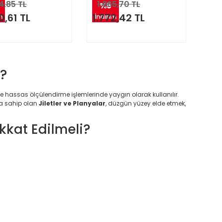
4,85 TL
1.865,70 TL
%5
0,61 TL
1.772,42 TL
m
İndirim
r?
ve hassas ölçülendirme işlemlerinde yaygın olarak kullanılır.
na sahip olan
Jiletler ve Planyalar
, düzgün yüzey elde etmek,
ikkat Edilmeli?