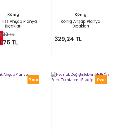
König
König
g Hss Ahşap Planya
König Ahşap Planya
Bıçakları
Bıçakları
0,83 TL
329,24 TL
9,75 TL
m
Yeni
Yeni