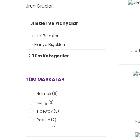
Ürün Grupları
Jiletler ve Planyalar
Jilet Bıçaklar
Planya Bıçakları
Jilet
Tüm Kategoriler
TÜM MARKALAR
Netmak (9)
König (3)
Tideway (3)
Resiste (2)
N
Flamex (1)
Freud (1)