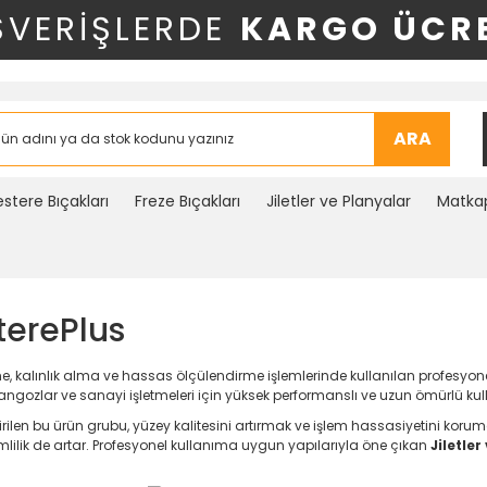
ŞVERİŞLERDE
KARGO ÜCRE
ARA
stere Bıçakları
Freze Bıçakları
Jiletler ve Planyalar
Matkap
sterePlus
, kalınlık alma ve hassas ölçülendirme işlemlerinde kullanılan profesyonel 
rangozlar ve sanayi işletmeleri için yüksek performanslı ve uzun ömürlü ku
tirilen bu ürün grubu, yüzey kalitesini artırmak ve işlem hassasiyetini kor
rimlilik de artar. Profesyonel kullanıma uygun yapılarıyla öne çıkan
Jiletler