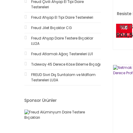
Freud Çivili Ahşap El Tipi Daire
300x35x3-HSS (1)
Testereleri
30x12x1,5x14 z2-CG08EAA310 (1)
Resiste
Freud Ahşap El Tipi Daire Testereleri
30x12x1,5x14 z2-CG20MEA310 (1)
952,1
%5
Freud Jilet Bıçaklar CG
400x30x3-TCT (1)
904,5
İndirim
400x35x3 (1)
Freud Ahşap Daire Testere Bıçaklar
LU2A
400x35x3-%18W-HSS (1)
400x35x3-Carbon (1)
Freud Atlamalı Ağaç Testereleri LU1
400x35x3-TCT (1)
Tıdeway 45 Derece Köse Ekleme Bıçağı
40x12x1,5x26 z2-CG08MLA310 (1)
FREUD Sivri Diş Suntalam ve Mdflam
500x30x3-HSS (1)
Testereleri LU3A
500x30x3-TCT (1)
500x35x3 (1)
Sponsor Ürünler
500x35x3-%18W-HSS (1)
500x35x3-Carbon (1)
500x35x3-TCT (1)
50x12x1,5x26 z2-CG08MFA310 (1)