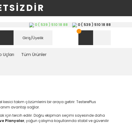
TSİZDİR
0 ( 539 ) 510 18 88
0 ( 539 ) 510 18 88
Giriş/Üyelik
 Uçları
Tüm Ürünler
kesici takım çözümlerini bir araya getirir. TesterePlus
llanım avantajı sağlar.
umak için tercih edilir. Doğru ekipman seçimi sayesinde daha
 ve Planyalar
, yoğun çalışma koşullarında stabil ve güvenilir