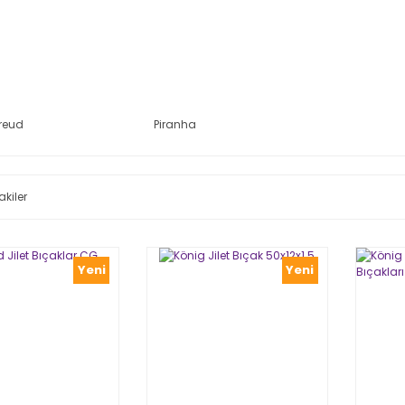
reud
Piranha
akiler
Yeni
Yeni