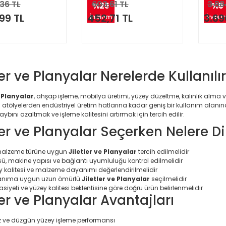
36 TL
603,61 TL
3.88
%25
%5
99 TL
452,71 TL
3.69
İndirim
İndiri
ler ve Planyalar Nerelerde Kullanılı
e Planyalar
, ahşap işleme, mobilya üretimi, yüzey düzeltme, kalınlık alma 
 atölyelerden endüstriyel üretim hatlarına kadar geniş bir kullanım alanı
bını azaltmak ve işleme kalitesini artırmak için tercih edilir.
ler ve Planyalar Seçerken Nelere D
malzeme türüne uygun
Jiletler ve Planyalar
tercih edilmelidir
ü, makine yapısı ve bağlantı uyumluluğu kontrol edilmelidir
y kalitesi ve malzeme dayanımı değerlendirilmelidir
lanıma uygun uzun ömürlü
Jiletler ve Planyalar
seçilmelidir
siyeti ve yüzey kalitesi beklentisine göre doğru ürün belirlenmelidir
ler ve Planyalar Avantajları
 ve düzgün yüzey işleme performansı