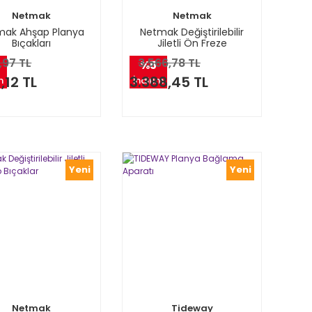
Netmak
Netmak
mak Ahşap Planya
Netmak Değiştirilebilir
Bıçakları
Jiletli Ön Freze
Temizleme Bıçağı
6,97 TL
3.566,78 TL
%5
,12 TL
3.388,45 TL
m
İndirim
Yeni
Yeni
Netmak
Tideway