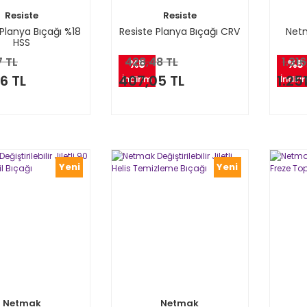
Resiste
Resiste
 Planya Bıçağı %18
Resiste Planya Bıçağı CRV
Net
HSS
7 TL
428,48 TL
1.31
%5
%5
6 TL
407,05 TL
1.251
İndirim
İndiri
Yeni
Yeni
Netmak
Netmak