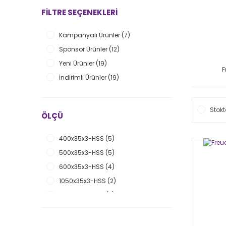
Piranha (1)
FILTRE SEÇENEKLERI
Kampanyalı Ürünler (7)
Sponsor Ürünler (12)
Yeni Ürünler (19)
F
İndirimli Ürünler (19)
Stokt
ÖLÇÜ
400x35x3-HSS (5)
500x35x3-HSS (5)
600x35x3-HSS (4)
1050x35x3-HSS (2)
300x35x3-CRV (2)
400x35x3-CRV (2)
500x35x3-CRV (2)