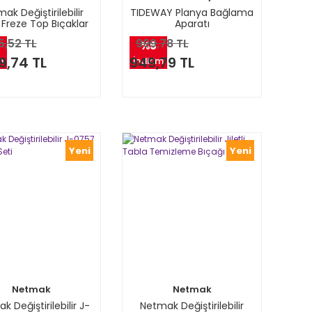
ak Değiştirilebilir
TIDEWAY Planya Bağlama
li Freze Top Bıçaklar
Aparatı
5,52 TL
999,78 TL
%5
9,74 TL
949,79 TL
m
İndirim
Yeni
Yeni
Netmak
Netmak
 Değiştirilebilir J-
Netmak Değiştirilebilir