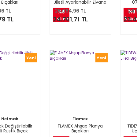
Bıçakları
Jiletli Ayarlanabilir Zivana
07
Bıçağı
66 TL
26.064,96 TL
24.
%5
%5
79 TL
24.761,71 TL
23.4
İndirim
İndiri
Yeni
Yeni
Netmak
Flamex
 Değiştirilebilir
FLAMEX Ahşap Planya
TİDEW
tli Rustik Bıçak
Bıçakları
Uç