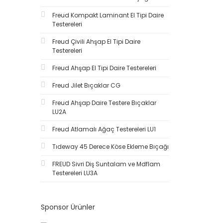
ER32-12 (1)
Freud Kompakt Laminant El Tipi Daire
ER32-14 (1)
Testereleri
ER32-16 (1)
Freud Çivili Ahşap El Tipi Daire
ER32-20 (1)
Testereleri
ER32-3 (1)
Freud Ahşap El Tipi Daire Testereleri
ER32-4 (1)
Freud Jilet Bıçaklar CG
ER32-5 (1)
Freud Ahşap Daire Testere Bıçaklar
ER32-6 (1)
LU2A
ER32-7 (1)
Freud Atlamalı Ağaç Testereleri LU1
ER32-8 (1)
Tıdeway 45 Derece Köse Ekleme Bıçağı
ER32-9 (1)
ER40-10 (1)
FREUD Sivri Diş Suntalam ve Mdflam
Testereleri LU3A
ER40-12 (1)
ER40-14 (1)
ER40-16 (1)
Sponsor Ürünler
ER40-20 (1)