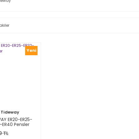
deway
akiler
Yeni
Tideway
AY ER20-ER25-
-ER40 Pensler
9 TL