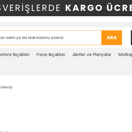
ŞVERİŞLERDE
KARGO ÜCRE
ARA
stere Bıçakları
Freze Bıçakları
Jiletler ve Planyalar
Matkap