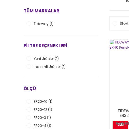
Ti
TÜM MARKALAR
Stokt
Tideway (1)
FILTRE SEÇENEKLERI
Yeni Ürünler (1)
İndirimli Ürünler (1)
ÖLÇÜ
ER20-10 (1)
ER20-12 (1)
TIDEW
ER32
ER20-3 (1)
571,0
%5
ER20-4 (1)