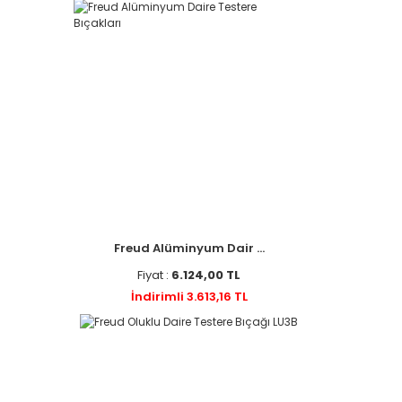
ER40-25 (1)
ER40-3 (1)
ER40-4 (1)
ER40-5 (1)
ER40-6 (1)
ER40-7 (1)
ER40-8 (1)
ER40-9 (1)
Freud Alüminyum Dair ...
Fiyat :
6.124,00 TL
İndirimli 3.613,16 TL