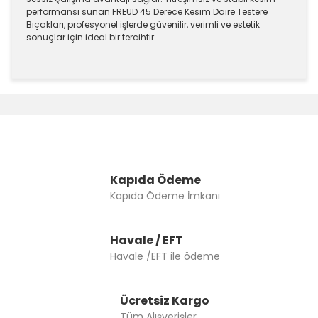
performansı sunan FREUD 45 Derece Kesim Daire Testere
Bıçakları, profesyonel işlerde güvenilir, verimli ve estetik
sonuçlar için ideal bir tercihtir.
Bu ürünün fiyat bilgisi, resim, ürün açıklamalarında ve
diğer konularda yetersiz gördüğünüz noktaları öneri
Bu ürüne ilk yorumu siz yapın!
formunu kullanarak tarafımıza iletebilirsiniz.
Görüş ve önerileriniz için teşekkür ederiz.
Yorum Yaz
Ürün resmi kalitesiz, bozuk veya görüntülenemiyor.
Ürün açıklamasında eksik bilgiler bulunuyor.
Kapıda Ödeme
Kapıda Ödeme İmkanı
Ürün bilgilerinde hatalar bulunuyor.
Ürün fiyatı diğer sitelerden daha pahalı.
Bu ürüne benzer farklı alternatifler olmalı.
Havale / EFT
Havale /EFT ile ödeme
Ücretsiz Kargo
Tüm Alışverişler