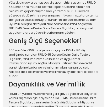
Yüksek diş sayısı ve hassas diş geometrisi sayesinde FREUD
45 Derece Kesim Daire Testere Bıçakları, kesim sırasında
minimum çapak oluşmasına yardımcı olur. Bu sayede
yüzeyde ek düzeltme veya zımpara ihtiyacını azaltarak temiz,
dengeli ve estetik sonuçlar sunar. 45 derece kesimlerde tam
uyumlu birleşim detayları elde edilmesine katkı sağlayan
FREUD 45 Derece Kesim Daire Testere Bıçakları, profesyonel
uygulamalarda güvenilir performans gösterir.
Geniş Ölçü Seçenekleri
300 mm’den 350 mm’ye kadar çap ve 100 ila 120 diş
aralığında sunulan FREUD 45 Derece Kesim Daire Testere
Bıçakları, farklı malzeme kalınlıkları ve uygulama
ihtiyaçlarına uyum sağlar. Mobilya üretiminden dekoratif
panel işlerine kadar geniş kullanım alanı sunan bu seri,
hassas açılı kesimlerde verimlilik ve yüzey kalitesini bir arada
sunar.
Dayanıklılık ve Verimlilik
Freud’un yüksek mukavemetli çelik gövde yapısı ve dayanıklı
karbür diş teknolojisi sayesinde FREUD 45 Derece Kesim Daire
Testere Bıçakları, uzun kesim ömrü, düşük bakım ihtiyacı ve
sessiz çalışma avantajı sağlar. Titreşimsiz ve stabil kesim