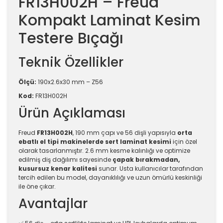
FR13H002H – Freud
Kompakt Laminat Kesim
Testere Bıçağı
Teknik Özellikler
Ölçü:
190x2.6x30 mm – Z56
Kod:
FR13H002H
Ürün Açıklaması
Freud
FR13H002H
, 190 mm çapı ve 56 dişli yapısıyla
orta
ebatlı el tipi makinelerde sert laminat kesimi
için özel
olarak tasarlanmıştır. 2.6 mm kesme kalınlığı ve optimize
edilmiş diş dağılımı sayesinde
çapak bırakmadan,
kusursuz kenar kalitesi
sunar. Usta kullanıcılar tarafından
tercih edilen bu model, dayanıklılığı ve uzun ömürlü keskinliği
ile öne çıkar.
Avantajlar