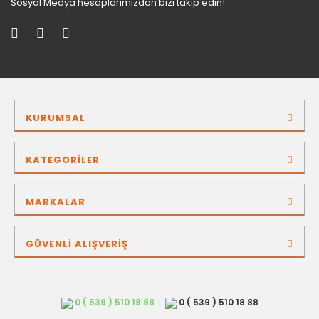
Sosyal Medya hesaplarımızdan bizi takip edin!
KURUMSAL
KATEGORİLER
MARKALAR
GÜVENLİ ALIŞVERİŞ
0 ( 539 ) 510 18 88
0 ( 539 ) 510 18 88