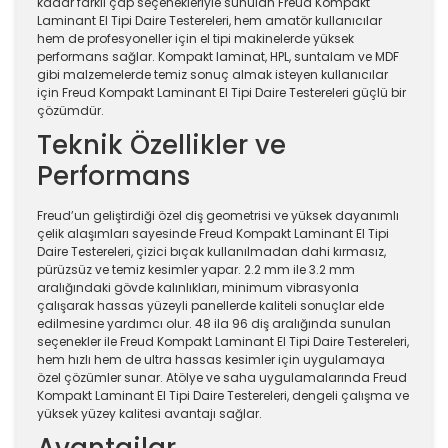
kadar farklı çap seçenekleriyle sunulan Freud Kompakt
Laminant El Tipi Daire Testereleri, hem amatör kullanıcılar
hem de profesyoneller için el tipi makinelerde yüksek
performans sağlar. Kompakt laminat, HPL, suntalam ve MDF
gibi malzemelerde temiz sonuç almak isteyen kullanıcılar
için Freud Kompakt Laminant El Tipi Daire Testereleri güçlü bir
çözümdür.
Teknik Özellikler ve
Performans
Freud’un geliştirdiği özel diş geometrisi ve yüksek dayanımlı
çelik alaşımları sayesinde Freud Kompakt Laminant El Tipi
Daire Testereleri, çizici bıçak kullanılmadan dahi kırmasız,
pürüzsüz ve temiz kesimler yapar. 2.2 mm ile 3.2 mm
aralığındaki gövde kalınlıkları, minimum vibrasyonla
çalışarak hassas yüzeyli panellerde kaliteli sonuçlar elde
edilmesine yardımcı olur. 48 ila 96 diş aralığında sunulan
seçenekler ile Freud Kompakt Laminant El Tipi Daire Testereleri,
hem hızlı hem de ultra hassas kesimler için uygulamaya
özel çözümler sunar. Atölye ve saha uygulamalarında Freud
Kompakt Laminant El Tipi Daire Testereleri, dengeli çalışma ve
yüksek yüzey kalitesi avantajı sağlar.