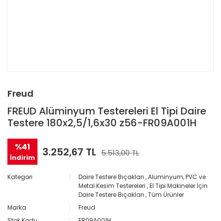
Freud
FREUD Alüminyum Testereleri El Tipi Daire
Testere 180x2,5/1,6x30 z56-FR09A001H
%41
3.252,67 TL
5.513,00 TL
İndirim
Kategori
Daire Testere Bıçakları
,
Aluminyum, PVC ve
Metal Kesim Testereleri
,
El Tipi Makineler İçin
Daire Testere Bıçakları
,
Tüm Ürünler
Marka
Freud
Stok Kodu
FR09A001H