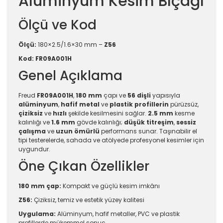
Alüminyum Kesim Bıçağı
Ölçü ve Kod
Ölçü:
180×2.5/1.6×30 mm –
Z56
Kod:
FR09A001H
Genel Açıklama
Freud
FR09A001H
,
180 mm
çapı ve
56 dişli
yapısıyla
alüminyum
,
hafif metal
ve
plastik profillerin
pürüzsüz,
çiziksiz
ve
hızlı
şekilde kesilmesini sağlar.
2.5 mm
kesme
kalınlığı ve
1.6 mm
gövde kalınlığı;
düşük titreşim
,
sessiz
çalışma
ve
uzun ömürlü
performans sunar. Taşınabilir el
tipi testerelerde, sahada ve atölyede profesyonel kesimler için
uygundur.
Öne Çıkan Özellikler
180 mm çap:
Kompakt ve güçlü kesim imkânı
Z56:
Çiziksiz, temiz ve estetik yüzey kalitesi
Uygulama:
Alüminyum, hafif metaller, PVC ve plastik
profillerde mükemmel sonuç