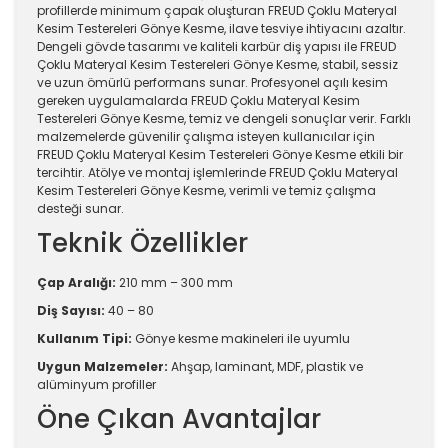
profillerde minimum çapak oluşturan FREUD Çoklu Materyal
Kesim Testereleri Gönye Kesme, ilave tesviye ihtiyacını azaltır.
Dengeli gövde tasarımı ve kaliteli karbür diş yapısı ile FREUD
Çoklu Materyal Kesim Testereleri Gönye Kesme, stabil, sessiz
ve uzun ömürlü performans sunar. Profesyonel açılı kesim
gereken uygulamalarda FREUD Çoklu Materyal Kesim
Testereleri Gönye Kesme, temiz ve dengeli sonuçlar verir. Farklı
malzemelerde güvenilir çalışma isteyen kullanıcılar için
FREUD Çoklu Materyal Kesim Testereleri Gönye Kesme etkili bir
tercihtir. Atölye ve montaj işlemlerinde FREUD Çoklu Materyal
Kesim Testereleri Gönye Kesme, verimli ve temiz çalışma
desteği sunar.
Teknik Özellikler
Çap Aralığı:
210 mm – 300 mm
Diş Sayısı:
40 – 80
Kullanım Tipi:
Gönye kesme makineleri ile uyumlu
Uygun Malzemeler:
Ahşap, laminant, MDF, plastik ve
alüminyum profiller
Öne Çıkan Avantajlar