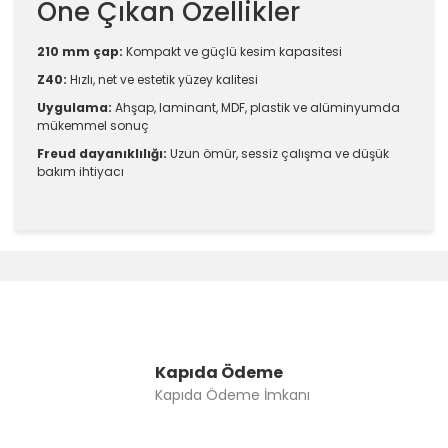
Öne Çıkan Özellikler
210 mm çap:
Kompakt ve güçlü kesim kapasitesi
Z40:
Hızlı, net ve estetik yüzey kalitesi
Uygulama:
Ahşap, laminant, MDF, plastik ve alüminyumda
mükemmel sonuç
Freud dayanıklılığı:
Uzun ömür, sessiz çalışma ve düşük
bakım ihtiyacı
Bu ürünün fiyat bilgisi, resim, ürün açıklamalarında ve
diğer konularda yetersiz gördüğünüz noktaları öneri
Bu ürüne ilk yorumu siz yapın!
formunu kullanarak tarafımıza iletebilirsiniz.
Görüş ve önerileriniz için teşekkür ederiz.
Yorum Yaz
Ürün resmi kalitesiz, bozuk veya görüntülenemiyor.
Ürün açıklamasında eksik bilgiler bulunuyor.
Kapıda Ödeme
Kapıda Ödeme İmkanı
Ürün bilgilerinde hatalar bulunuyor.
Ürün fiyatı diğer sitelerden daha pahalı.