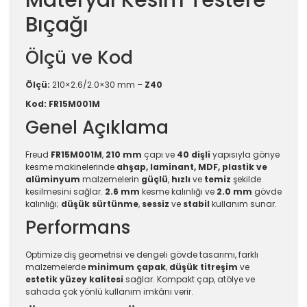
Materyal Kesim Testere
Bıçağı
Ölçü ve Kod
Ölçü:
210×2.6/2.0×30 mm –
Z40
Kod:
FR15M001M
Genel Açıklama
Freud
FR15M001M
,
210 mm
çapı ve
40 dişli
yapısıyla gönye
kesme makinelerinde
ahşap, laminant, MDF, plastik ve
alüminyum
malzemelerin
güçlü
,
hızlı
ve
temiz
şekilde
kesilmesini sağlar.
2.6 mm
kesme kalınlığı ve
2.0 mm
gövde
kalınlığı;
düşük sürtünme
,
sessiz
ve
stabil
kullanım sunar.
Performans
Optimize diş geometrisi ve dengeli gövde tasarımı, farklı
malzemelerde
minimum çapak
,
düşük titreşim
ve
estetik yüzey kalitesi
sağlar. Kompakt çap, atölye ve
sahada çok yönlü kullanım imkânı verir.