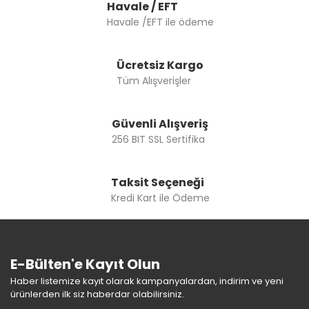
Bu ürüne benzer farklı alternatifler olmalı.
Havale / EFT
Havale /EFT ile ödeme
Ücretsiz Kargo
Tüm Alışverişler
Gönder
Güvenli Alışveriş
256 BIT SSL Sertifika
Taksit Seçeneği
Kredi Kart ile Ödeme
E-Bülten'e Kayıt Olun
Haber listemize kayıt olarak kampanyalardan, indirim ve yeni
ürünlerden ilk siz haberdar olabilirsiniz.