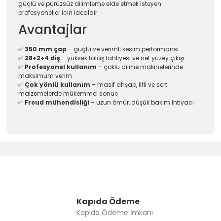
güçlü ve pürüzsüz dilimleme elde etmek isteyen
profesyoneller için idealdir.
Avantajlar
✅
350 mm çap
– güçlü ve verimli kesim performansı
✅
28+2+4 diş
– yüksek talaş tahliyesi ve net yüzey çıkışı
✅
Profesyonel kullanım
– çoklu dilme makinelerinde
maksimum verim
✅
Çok yönlü kullanım
– masif ahşap, lifli ve sert
malzemelerde mükemmel sonuç
✅
Freud mühendisliği
– uzun ömür, düşük bakım ihtiyacı
Bu ürünün fiyat bilgisi, resim, ürün açıklamalarında ve
diğer konularda yetersiz gördüğünüz noktaları öneri
Bu ürüne ilk yorumu siz yapın!
formunu kullanarak tarafımıza iletebilirsiniz.
Görüş ve önerileriniz için teşekkür ederiz.
Yorum Yaz
Ürün resmi kalitesiz, bozuk veya görüntülenemiyor.
Ürün açıklamasında eksik bilgiler bulunuyor.
Kapıda Ödeme
Kapıda Ödeme İmkanı
Ürün bilgilerinde hatalar bulunuyor.