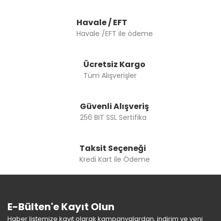
Ürün fiyatı diğer sitelerden daha pahalı.
Bu ürüne benzer farklı alternatifler olmalı.
Havale / EFT
Havale /EFT ile ödeme
Ücretsiz Kargo
Tüm Alışverişler
Gönder
Güvenli Alışveriş
256 BIT SSL Sertifika
Taksit Seçeneği
Kredi Kart ile Ödeme
E-Bülten'e Kayıt Olun
Haber listemize kayıt olarak kampanyalardan, indirim ve yeni