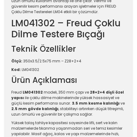
uzun ömürlü kullanım avantajı ile öne çıkar. Verimli ve
güvenilir kesim performansı arayan işletmeler için FREUD
Çoklu Dilme Testereleri LM04 etkili bir çözümdür.
LM041302 – Freud Çoklu
Dilme Testere Bıçağı
Teknik Özellikler
Ölçü:
350x3.5/2.5x75 mm – Z28+2+4
Kod:
LM041302
Ürün Açıklaması
Freud
LM041302
modeli, 350 mm çapı ve
28+2+4 dişli özel
yapısı
ile çoklu dilme makinelerinde yüksek hassasiyet ve
güçlü kesim performansı sunar.
3.5 mm kesme kalınlığı
ve
2.5 mm gövde kalınlığı
, stabiliteyi artırırken düşük titreşimli,
uzun ömürlü ve güvenilir bir çalışma sağlar.
Yüksek talaş tahliye kapasitesi sayesinde lifli, sert ve kalın
malzemelerde tıkanma yaşanmadan seri ve temiz kesimler
yapılabilir. Masif ağaç, kalas ve yapı malzemelerinde hızlı,