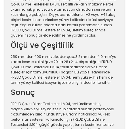
Çoklu Dilme Testereleri LM04, sert, lifli ve kalın malzemelerde
tıkanma, sıkışma veya deformasyon olmadan seri ve temiz
kesimler gerçekleştirir. Diş yapısına eklenen +2 veya +4 talaş
dişleri, kesim hızını artırırken yüzey kalitesini de üst seviyeye
taşır. Yoğun kullanımlarda dahi kararlı performans sunan
FREUD Çoklu Dilme Testereleri LM04, üretim süreçlerinde
güvenilir sonuçlar elde edilmesine yardımcı olur.
Ölçü ve Çeşitlilik
250 mm’den 400 mm’ye kadar çap, 3.2 mm’den 4.0 mm’ye
kadar kesme kalınlığı ve 20 ila 28+2+4 diş aralığı ile FREUD
Çoklu Dilme Testereleri LM04, farklı malzemeler ve üretim
süreçleri için tam uyumluluk sağlar. Bu yapısı sayesinde
FREUD Çoklu Dilme Testereleri LM04, hem yüksek hız hem de
temiz yüzey kalitesi isteyen işletmeler için ideal bir tercihtir.
Sonuç
FREUD Çoklu Dilme Testereleri LM04, seri üretimde hız,
dayanıklılık ve yüzey kalitesini bir arada sunan profesyonel
çözümlerden biridir. Endüstriyel üretim hatlarında yüksek
performans isteyen kullanıcılar için FREUD Çoklu Dilme
Testereleri LM04, güçlü gövde yapısı, temiz kesim kalitesi ve