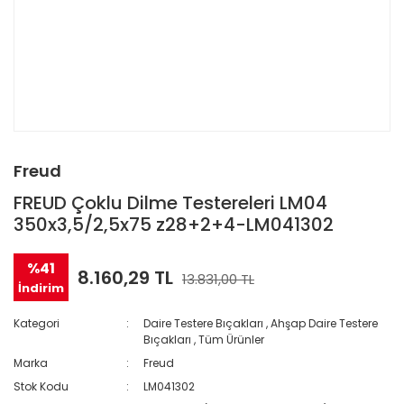
Freud
FREUD Çoklu Dilme Testereleri LM04
350x3,5/2,5x75 z28+2+4-LM041302
%41
8.160,29 TL
13.831,00 TL
İndirim
Kategori
Daire Testere Bıçakları
,
Ahşap Daire Testere
Bıçakları
,
Tüm Ürünler
Marka
Freud
Stok Kodu
LM041302