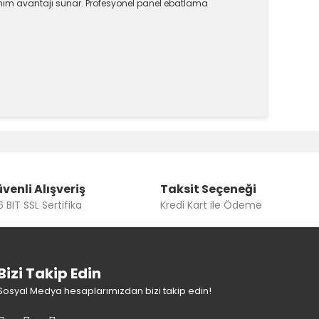
lanım avantajı sunar. Profesyonel panel ebatlama
k tarafımıza iletebilirsiniz.
venli Alışveriş
Taksit Seçeneği
 BIT SSL Sertifika
Kredi Kart ile Ödeme
Bizi Takip Edin
Sosyal Medya hesaplarımızdan bizi takip edin!