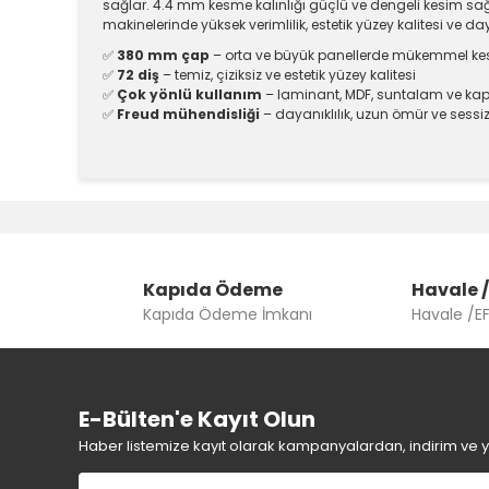
sağlar. 4.4 mm kesme kalınlığı güçlü ve dengeli kesim sağ
makinelerinde yüksek verimlilik, estetik yüzey kalitesi ve d
✅
380 mm çap
– orta ve büyük panellerde mükemmel ke
✅
72 diş
– temiz, çiziksiz ve estetik yüzey kalitesi
✅
Çok yönlü kullanım
– laminant, MDF, suntalam ve ka
✅
Freud mühendisliği
– dayanıklılık, uzun ömür ve sess
Bu ürünün fiyat bilgisi, resim, ürün açıklamalarında v
Görüş ve önerileriniz için teşekkür ederiz.
Ürün resmi kalitesiz, bozuk veya görüntülenemiyor.
Kapıda Ödeme
Ürün açıklamasında eksik bilgiler bulunuyor.
Havale /
Kapıda Ödeme İmkanı
Havale /E
Ürün bilgilerinde hatalar bulunuyor.
Ürün fiyatı diğer sitelerden daha pahalı.
Bu ürüne benzer farklı alternatifler olmalı.
E-Bülten'e Kayıt Olun
Haber listemize kayıt olarak kampanyalardan, indirim ve yen