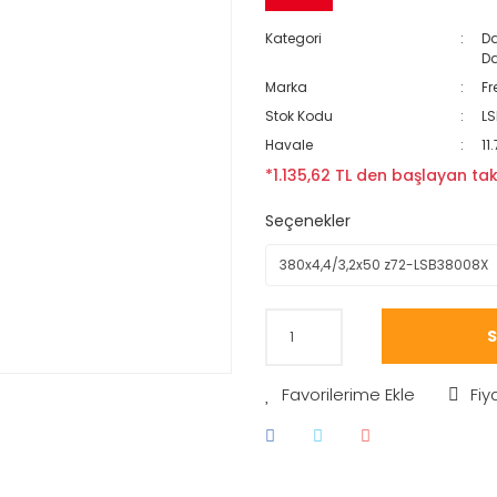
Kategori
Da
Da
Marka
Fr
Stok Kodu
L
Havale
11
*1.135,62 TL den başlayan taks
Seçenekler
S
Fiy