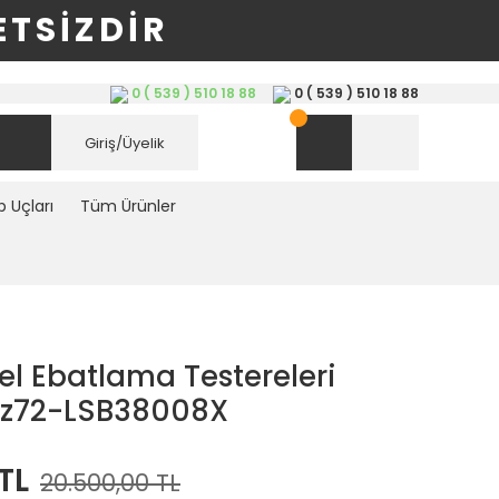
TSİZDİR
0 ( 539 ) 510 18 88
0 ( 539 ) 510 18 88
Giriş/Üyelik
 Uçları
Tüm Ürünler
l Ebatlama Testereleri
 z72-LSB38008X
TL
20.500,00 TL