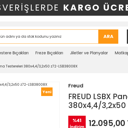
ŞVERİŞLERDE
KARGO ÜCRE
ARA
stere Bıçakları
Freze Bıçakları
Jiletler ve Planyalar
Matkap
ma Testereleri 380x4,4/3,2x50 z72-LSB38008X
Freud
Yeni
FREUD LSBX Pane
380x4,4/3,2x50
%41
12.095,00 
İndirim