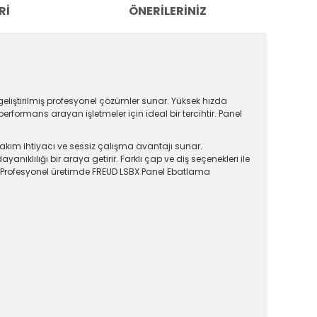
RI
ÖNERILERINIZ
geliştirilmiş profesyonel çözümler sunar. Yüksek hızda
rformans arayan işletmeler için ideal bir tercihtir. Panel
akım ihtiyacı ve sessiz çalışma avantajı sunar.
anıklılığı bir araya getirir. Farklı çap ve diş seçenekleri ile
. Profesyonel üretimde FREUD LSBX Panel Ebatlama