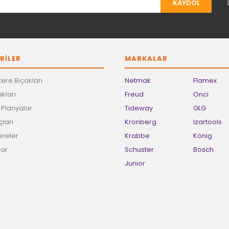
KAYDOL
Gönder
RİLER
MARKALAR
ere Bıçakları
Netmak
Flamex
kları
Freud
Onci
e Planyalar
Tideway
GLG
ları
Kronberg
Izartools
ereler
Krabbe
König
lar
Schuster
Bosch
Junior