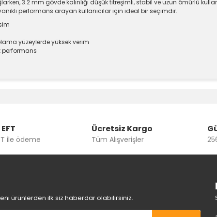
larken, 3.2 mm gövde kalınlığı düşük titreşimli, stabil ve uzun ömürlü kul
ayanıklı performans arayan kullanıcılar için ideal bir seçimdir.
sim
plama yüzeylerde yüksek verim
iz performans
e diğer konularda yetersiz gördüğünüz noktaları öneri formunu kullanara
Bu ürüne ilk yorumu siz yapın!
Yorum Yaz
 EFT
Ücretsiz Kargo
Gü
FT ile ödeme
Tüm Alışverişler
256
i ürünlerden ilk siz haberdar olabilirsiniz.