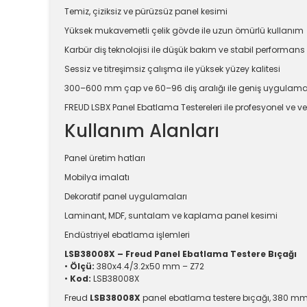
Temiz, çiziksiz ve pürüzsüz panel kesimi
Yüksek mukavemetli çelik gövde ile uzun ömürlü kullanım
Karbür diş teknolojisi ile düşük bakım ve stabil performans
Sessiz ve titreşimsiz çalışma ile yüksek yüzey kalitesi
300–600 mm çap ve 60–96 diş aralığı ile geniş uygulam
FREUD LSBX Panel Ebatlama Testereleri ile profesyonel ve ve
Kullanım Alanları
Panel üretim hatları
Mobilya imalatı
Dekoratif panel uygulamaları
Laminant, MDF, suntalam ve kaplama panel kesimi
Endüstriyel ebatlama işlemleri
LSB38008X – Freud Panel Ebatlama Testere Bıçağı
•
Ölçü:
380x4.4/3.2x50 mm – Z72
•
Kod:
LSB38008X
Freud
LSB38008X
panel ebatlama testere bıçağı, 380 mm ç