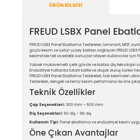
ÜRÜN BILGISI
FREUD LSBX Panel Ebatl
FREUD LSBX Panel Ebatlama Testereleri, laminant, MDF, sunt
güçlü kesim ve üstün yüzey kalitesi sağlayan FREUD LSBX Pane
kesiminde net ve estetik sonuçlar isteyen kullanıcılar için
Yüksek mukavemetli çelik gövde ve karbür diş teknolojisi 
Endüstriyel hatlarda tutarlı kalite ve düşük duruş süresi hede
FREUD LSBX Panel Ebatlama Testereleri, hızlı kesimden ult
Testereleri, dengeli ve temiz kesim performansı ile öne çıkar
Teknik Özellikler
Çap Seçenekleri:
300 mm – 600 mm
Diş Seçenekleri:
60 diş – 96 diş
Kullanım Tipi:
Panel ebatlama ve endüstriyel kesim uyg
Öne Çıkan Avantajlar