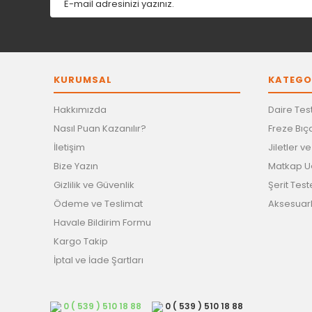
KURUMSAL
KATEGO
Hakkımızda
Daire Test
Nasıl Puan Kazanılır?
Freze Bıça
İletişim
Jiletler v
Bize Yazın
Matkap Uç
Gizlilik ve Güvenlik
Şerit Test
Ödeme ve Teslimat
Aksesuar
Havale Bildirim Formu
Kargo Takip
İptal ve İade Şartları
0 ( 539 ) 510 18 88
0 ( 539 ) 510 18 88