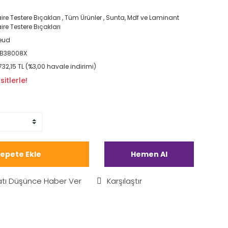
ire Testere Bıçakları
,
Tüm Ürünler
,
Sunta, Mdf ve Laminant
ire Testere Bıçakları
eud
SB38008X
.732,15 TL (%3,00 havale indirimi)
itlerle!
epete Ekle
Hemen Al
atı Düşünce Haber Ver
Karşılaştır