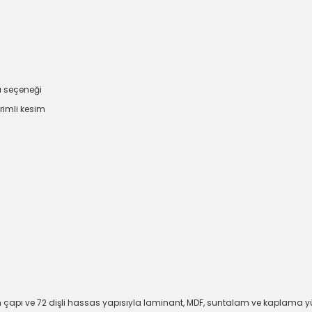
a seçeneği
rimli kesim
apı ve 72 dişli hassas yapısıyla laminant, MDF, suntalam ve kaplama yüzeyl