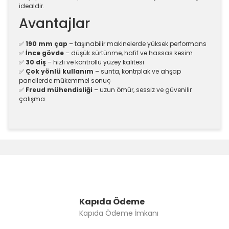
idealdir.
Avantajlar
✅
190 mm çap
– taşınabilir makinelerde yüksek performans
✅
İnce gövde
– düşük sürtünme, hafif ve hassas kesim
✅
30 diş
– hızlı ve kontrollü yüzey kalitesi
✅
Çok yönlü kullanım
– sunta, kontrplak ve ahşap
panellerde mükemmel sonuç
✅
Freud mühendisliği
– uzun ömür, sessiz ve güvenilir
çalışma
Bu ürünün fiyat bilgisi, resim, ürün açıklamalarında ve
diğer konularda yetersiz gördüğünüz noktaları öneri
Bu ürüne ilk yorumu siz yapın!
formunu kullanarak tarafımıza iletebilirsiniz.
Görüş ve önerileriniz için teşekkür ederiz.
Yorum Yaz
Ürün resmi kalitesiz, bozuk veya görüntülenemiyor.
Ürün açıklamasında eksik bilgiler bulunuyor.
Kapıda Ödeme
Kapıda Ödeme İmkanı
Ürün bilgilerinde hatalar bulunuyor.
Ürün fiyatı diğer sitelerden daha pahalı.