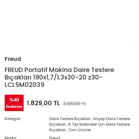
Freud
FREUD Portatif Makina Daire Testere
Bıçakları 190x1,7/1,3x30-20 z30-
LCL5M02039
%41
1.829,00 TL
3.100,00 TL
İndirim
Kategori
Daire Testere Bıçakları
,
Ahşap Daire Testere
Bıçakları
,
El Tipi Makineler İçin Daire Testere
Bıçakları
,
Tüm Ürünler
Marka
Freud