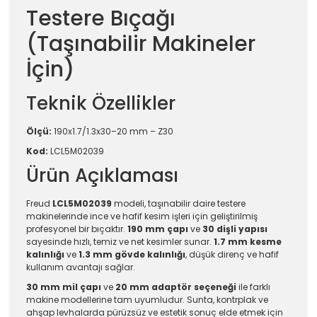
Testere Bıçağı
(Taşınabilir Makineler
İçin)
Teknik Özellikler
Ölçü:
190x1.7/1.3x30–20 mm – Z30
Kod:
LCL5M02039
Ürün Açıklaması
Freud
LCL5M02039
modeli, taşınabilir daire testere
makinelerinde ince ve hafif kesim işleri için geliştirilmiş
profesyonel bir bıçaktır.
190 mm çapı
ve
30 dişli yapısı
sayesinde hızlı, temiz ve net kesimler sunar.
1.7 mm kesme
kalınlığı
ve
1.3 mm gövde kalınlığı
, düşük direnç ve hafif
kullanım avantajı sağlar.
30 mm mil çapı
ve
20 mm adaptör seçeneği
ile farklı
makine modellerine tam uyumludur. Sunta, kontrplak ve
ahşap levhalarda pürüzsüz ve estetik sonuç elde etmek için