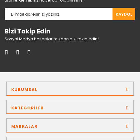
ürünlerden ilk siz haberdar olabilirsiniz.
KAYDOL
Bizi Takip Edin
Sosyal Medya hesaplarımızdan bizi takip edin!
KURUMSAL
KATEGORİLER
MARKALAR