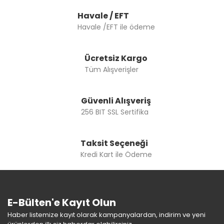
Bu ürüne benzer farklı alternatifler olmalı.
Havale / EFT
Havale /EFT ile ödeme
Ücretsiz Kargo
Tüm Alışverişler
Gönder
Güvenli Alışveriş
256 BIT SSL Sertifika
Taksit Seçeneği
Kredi Kart ile Ödeme
E-Bülten'e Kayıt Olun
Haber listemize kayıt olarak kampanyalardan, indirim ve yeni