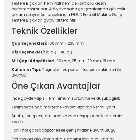
Testere Bıçakları, hem hızlı hem de kontrollü kesim
performansı sunar. Atölye ve saha çalışmalarında güvenilir
çözüm arayan kullanıcılar için FREUD Portatif Makina Daire
Testere Bıçakları güçlü bir tercihtir.
Teknik Özellikler
Çap Seçenekleri:
160 mm – 235 mm
Diş Seçenekleri:
16 diş – 40 diş
Mil Çapı Adaptörleri:
30 mm, 25 mm, 20 mm, 16 mm
Kullanım Tipi:
Taşınabilir ve portatif testere makineleri ile
uyumlu
Öne Çıkan Avantajlar
İnce gövde yapısı ile minimum sürtünme ve düşük ağırlık
Kesim sırasında malzeme kaybını azaltan verimli yapı
Sunta, kontrplak, laminant ve ince ahşap panellerde temiz
kesim
Farklı mil çapı adaptörleri ile geniş makine uyumluluğu
Profesyonel atölye ve saha kullanımı için ideal çözüm