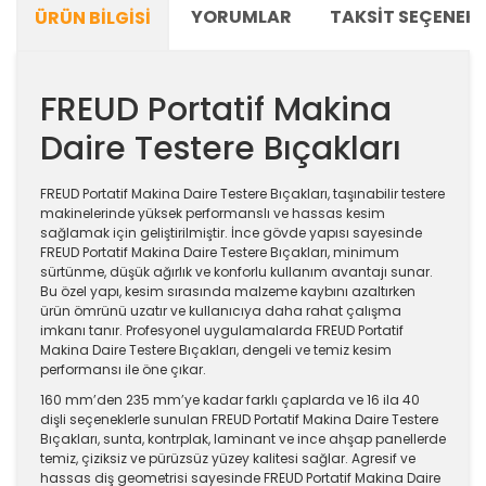
YORUMLAR
TAKSIT SEÇENEKL
ÜRÜN BILGISI
FREUD Portatif Makina
Daire Testere Bıçakları
FREUD Portatif Makina Daire Testere Bıçakları, taşınabilir testere
makinelerinde yüksek performanslı ve hassas kesim
sağlamak için geliştirilmiştir. İnce gövde yapısı sayesinde
FREUD Portatif Makina Daire Testere Bıçakları, minimum
sürtünme, düşük ağırlık ve konforlu kullanım avantajı sunar.
Bu özel yapı, kesim sırasında malzeme kaybını azaltırken
ürün ömrünü uzatır ve kullanıcıya daha rahat çalışma
imkanı tanır. Profesyonel uygulamalarda FREUD Portatif
Makina Daire Testere Bıçakları, dengeli ve temiz kesim
performansı ile öne çıkar.
160 mm’den 235 mm’ye kadar farklı çaplarda ve 16 ila 40
dişli seçeneklerle sunulan FREUD Portatif Makina Daire Testere
Bıçakları, sunta, kontrplak, laminant ve ince ahşap panellerde
temiz, çiziksiz ve pürüzsüz yüzey kalitesi sağlar. Agresif ve
hassas diş geometrisi sayesinde FREUD Portatif Makina Daire