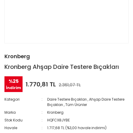
Kronberg
Kronberg Ahşap Daire Testere Bıçakları
%25
1.770,81 TL
2.361,07 TL
İndirim
Kategori
Daire Testere Bıçakları
,
Ahşap Daire Testere
Bıçakları
,
Tüm Ürünler
Marka
Kronberg
Stok Kodu
HQFCX8JYBE
Havale
1.717,68 TL (%3,00 havale indirimi)