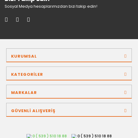
Sosyal Medya hesaplarımızdan bizi takip edin!
KURUMSAL
KATEGORİLER
MARKALAR
GÜVENLİ ALIŞVERİŞ
0 ( 539 ) 510 18 88
0 ( 539 ) 510 18 88