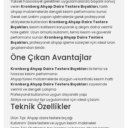
Yüksek hassasiyet gerektiren uygulamalarda başarılı sonuç
veren
Kronberg Ahşap Daire Testere Bıçakları
, farklı
ahşap malzemelerde dengeli kesim performansı sunar.
Gerek seri üretim yapan işletmelerde gerek profesyonel
atölyelerde kullanılan
Kronberg Ahşap Daire Testere
Bıçakları
, kesim kalitesini koruyarak iş akışını daha verimli
hale getirir. Uzun ömürlü kullanım, temiz kesim ve güvenilir
performans sunan
Kronberg Ahşap Daire Testere
Bıçakları
, profesyonel ahşap işleme süreçleri için ideal ürün
gruplarından biridir.
Öne Çıkan Avantajlar
Kronberg Ahşap Daire Testere Bıçakları
ile temiz ve
hassas kesim performansı
Ahşap türevi malzemelerde düzgün ve kontrollü kesim hattı
Kronberg Ahşap Daire Testere Bıçakları
sayesinde
verimli ve dengeli çalışma
Profesyonel kullanıma uygun dayanıklı yapı
Atölye ve sanayi tipi uygulamalar için ideal çözüm
Teknik Özellikler
Ürün Tipi: Ahşap daire testere bıçağı
Kullanım: Daire testere ve uygun kesim makineleri