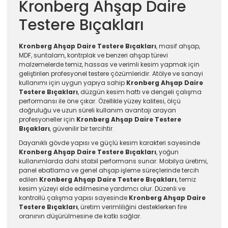
Kronberg Ahşap Daire
Testere Bıçakları
Kronberg Ahşap Daire Testere Bıçakları
, masif ahşap,
MDF, suntalam, kontrplak ve benzeri ahşap türevi
malzemelerde temiz, hassas ve verimli kesim yapmak için
geliştirilen profesyonel testere çözümleridir. Atölye ve sanayi
kullanımı için uygun yapıya sahip
Kronberg Ahşap Daire
Testere Bıçakları
, düzgün kesim hattı ve dengeli çalışma
performansı ile öne çıkar. Özellikle yüzey kalitesi, ölçü
doğruluğu ve uzun süreli kullanım avantajı arayan
profesyoneller için
Kronberg Ahşap Daire Testere
Bıçakları
, güvenilir bir tercihtir.
Dayanıklı gövde yapısı ve güçlü kesim karakteri sayesinde
Kronberg Ahşap Daire Testere Bıçakları
, yoğun
kullanımlarda dahi stabil performans sunar. Mobilya üretimi,
panel ebatlama ve genel ahşap işleme süreçlerinde tercih
edilen
Kronberg Ahşap Daire Testere Bıçakları
, temiz
kesim yüzeyi elde edilmesine yardımcı olur. Düzenli ve
kontrollü çalışma yapısı sayesinde
Kronberg Ahşap Daire
Testere Bıçakları
, üretim verimliliğini desteklerken fire
oranının düşürülmesine de katkı sağlar.