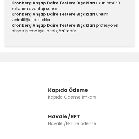
Kronberg Ahşap Daire Testere Bıçakları
uzun ömürlü
kullanım avantajı sunar
Kronberg Ahşap Daire Testere Bıçakları
üretim
verimliliğini destekler
Kronberg Ahşap Daire Testere Bıçakları
profesyonel
ahşap işleme için ideal çözümdür
Bu ürünün fiyat bilgisi, resim, ürün açıklamalarında ve
diğer konularda yetersiz gördüğünüz noktaları öneri
Bu ürüne ilk yorumu siz yapın!
formunu kullanarak tarafımıza iletebilirsiniz.
Görüş ve önerileriniz için teşekkür ederiz.
Yorum Yaz
Ürün resmi kalitesiz, bozuk veya görüntülenemiyor.
Ürün açıklamasında eksik bilgiler bulunuyor.
Kapıda Ödeme
Kapıda Ödeme İmkanı
Ürün bilgilerinde hatalar bulunuyor.
Ürün fiyatı diğer sitelerden daha pahalı.
Bu ürüne benzer farklı alternatifler olmalı.
Havale / EFT
Havale /EFT ile ödeme