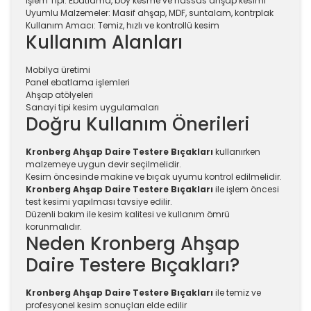
İşlem Tipi: Ebatlama, boy kesme ve hassas ahşap kesimi
Uyumlu Malzemeler: Masif ahşap, MDF, suntalam, kontrplak
Kullanım Amacı: Temiz, hızlı ve kontrollü kesim
Kullanım Alanları
Mobilya üretimi
Panel ebatlama işlemleri
Ahşap atölyeleri
Sanayi tipi kesim uygulamaları
Doğru Kullanım Önerileri
Kronberg Ahşap Daire Testere Bıçakları
kullanırken
malzemeye uygun devir seçilmelidir.
Kesim öncesinde makine ve bıçak uyumu kontrol edilmelidir.
Kronberg Ahşap Daire Testere Bıçakları
ile işlem öncesi
test kesimi yapılması tavsiye edilir.
Düzenli bakım ile kesim kalitesi ve kullanım ömrü
korunmalıdır.
Neden Kronberg Ahşap
Daire Testere Bıçakları?
Kronberg Ahşap Daire Testere Bıçakları
ile temiz ve
profesyonel kesim sonuçları elde edilir