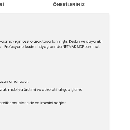
RI
ÖNERILERINIZ
pmak için özel olarak tasarlanmıştır. Keskin ve dayanıklı
ar. Profesyonel kesim ihtiyaçlarında NETMAK MDF Laminat
 uzun ömürlüdür.
luk, mobilya üretimi ve dekoratif ahşap işleme
stetik sonuçlar elde edilmesini sağlar.