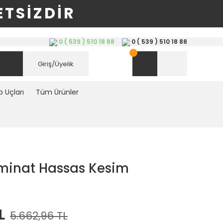
TSİZDİR
0 ( 539 ) 510 18 88
0 ( 539 ) 510 18 88
Giriş/Üyelik
 Uçları
Tüm Ürünler
minat Hassas Kesim
L
5.662,96 TL