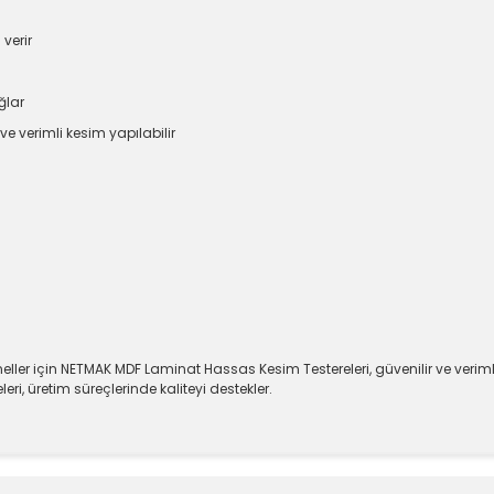
verir
ğlar
e verimli kesim yapılabilir
neller için NETMAK MDF Laminat Hassas Kesim Testereleri, güvenilir ve veriml
i, üretim süreçlerinde kaliteyi destekler.
e diğer konularda yetersiz gördüğünüz noktaları öneri formunu kullanara
Bu ürüne ilk yorumu siz yapın!