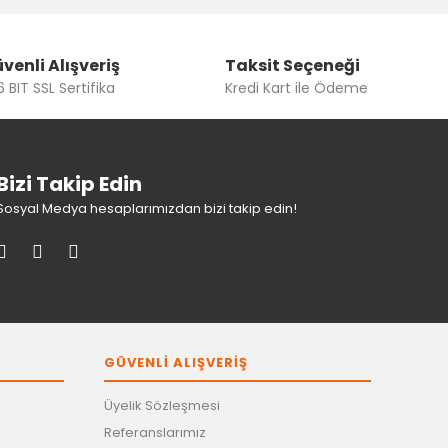
venli Alışveriş
Taksit Seçeneği
 BIT SSL Sertifika
Kredi Kart ile Ödeme
Bizi Takip Edin
Sosyal Medya hesaplarımızdan bizi takip edin!
GÜVENLİ ALIŞVERİŞ
Üyelik Sözleşmesi
Referanslarımız