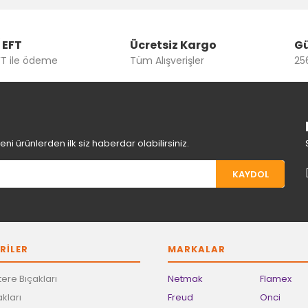
Yorum Yaz
 EFT
Ücretsiz Kargo
Gü
FT ile ödeme
Tüm Alışverişler
256
i ürünlerden ilk siz haberdar olabilirsiniz.
KAYDOL
Gönder
RİLER
MARKALAR
ere Bıçakları
Netmak
Flamex
kları
Freud
Onci