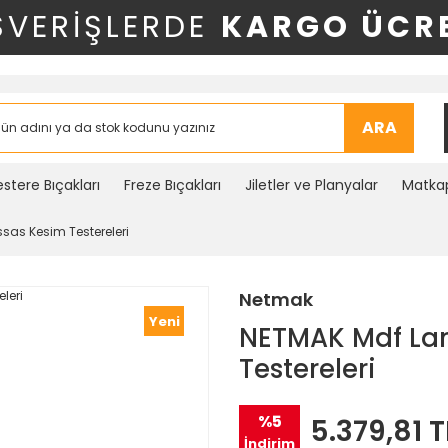
ŞVERİŞLERDE
KARGO ÜCRE
ARA
stere Bıçakları
Freze Bıçakları
Jiletler ve Planyalar
Matkap
as Kesim Testereleri
Netmak
Yeni
NETMAK Mdf La
Testereleri
%5
5.379,81 T
İndirim