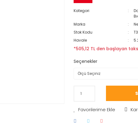
Kategori
Da
Bı
Marka
N
Stok Kodu
T3
Havale
5.
*505,12 TL den başlayan taksi
Seçenekler
S
Kar