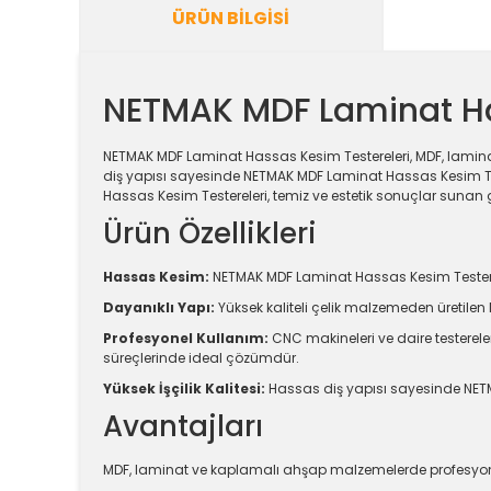
ÜRÜN BILGISI
NETMAK MDF Laminat Ha
NETMAK MDF Laminat Hassas Kesim Testereleri, MDF, lamina
diş yapısı sayesinde NETMAK MDF Laminat Hassas Kesim Tes
Hassas Kesim Testereleri, temiz ve estetik sonuçlar sunan 
Ürün Özellikleri
Hassas Kesim:
NETMAK MDF Laminat Hassas Kesim Testerel
Dayanıklı Yapı:
Yüksek kaliteli çelik malzemeden üretile
Profesyonel Kullanım:
CNC makineleri ve daire testerel
süreçlerinde ideal çözümdür.
Yüksek İşçilik Kalitesi:
Hassas diş yapısı sayesinde NETMAK
Avantajları
MDF, laminat ve kaplamalı ahşap malzemelerde profesyo