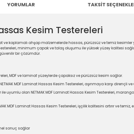
YORUMLAR
TAKSIT SEÇENEKLE
ssas Kesim Testereleri
t ve kaplamalı ahşap malzemelerde hassas, pürüzsüz ve temiz kesimler ya
tereleri, minimum çapak ve talaş oluşumu ile yüksek yüzey kalitesi sağl
güvenilir bir çözümdür.
eri, MDF ve laminat yüzeylerde çapaksız ve pürüzsüz kesim sağlar.
n NETMAK MDF Laminat Hassas Kesim Testereleri, aşınmaya karşı dirençli ve
er ile uyumlu olan NETMAK MDF Laminat Hassas Kesim Testereleri, marangoz
 MDF Laminat Hassas Kesim Testereleri, işçilik kalitesini artırır ve temiz, e
nel sonuç sağlar