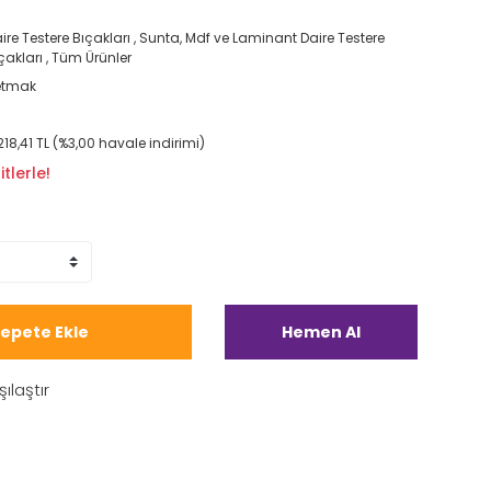
ire Testere Bıçakları
,
Sunta, Mdf ve Laminant Daire Testere
çakları
,
Tüm Ürünler
etmak
218,41 TL (%3,00 havale indirimi)
tlerle!
epete Ekle
Hemen Al
şılaştır