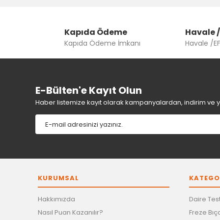
Ürün resmi kalitesiz, bozuk veya görüntülenemiyor.
Kapıda Ödeme
Ürün açıklamasında eksik bilgiler bulunuyor.
Havale /
Kapıda Ödeme İmkanı
Havale /E
Ürün bilgilerinde hatalar bulunuyor.
Ürün fiyatı diğer sitelerden daha pahalı.
Bu ürüne benzer farklı alternatifler olmalı.
E-Bülten'e Kayıt Olun
Haber listemize kayıt olarak kampanyalardan, indirim ve yen
KURUMSAL
KATEGO
Hakkımızda
Daire Test
Nasıl Puan Kazanılır?
Freze Bıça