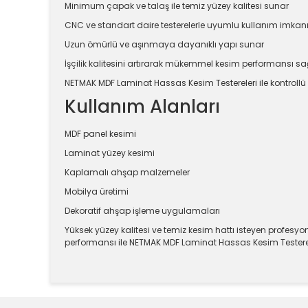
Minimum çapak ve talaş ile temiz yüzey kalitesi sunar
CNC ve standart daire testerelerle uyumlu kullanım imkanı 
Uzun ömürlü ve aşınmaya dayanıklı yapı sunar
İşçilik kalitesini artırarak mükemmel kesim performansı sa
NETMAK MDF Laminat Hassas Kesim Testereleri ile kontrollü v
Kullanım Alanları
MDF panel kesimi
Laminat yüzey kesimi
Kaplamalı ahşap malzemeler
Mobilya üretimi
Dekoratif ahşap işleme uygulamaları
Yüksek yüzey kalitesi ve temiz kesim hattı isteyen profesyo
performansı ile NETMAK MDF Laminat Hassas Kesim Testereler
Bu ürünün fiyat bilgisi, resim, ürün açıklamalarında v
Görüş ve önerileriniz için teşekkür ederiz.