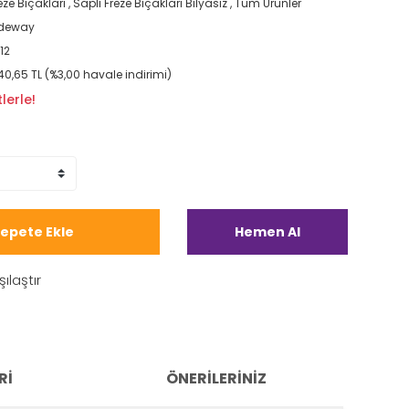
eze Bıçakları
,
Saplı Freze Bıçakları Bilyasız
,
Tüm Ürünler
ideway
12
140,65 TL (%3,00 havale indirimi)
lerle!
epete Ekle
Hemen Al
şılaştır
RI
ÖNERILERINIZ