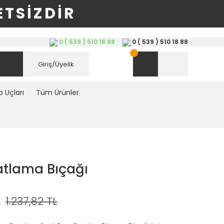
TSİZDİR
0 ( 539 ) 510 18 88
0 ( 539 ) 510 18 88
Giriş/Üyelik
 Uçları
Tüm Ürünler
atlama Bıçağı
L
1.237,82 TL