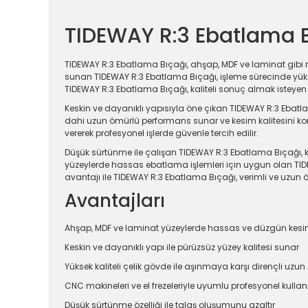
TIDEWAY R:3 Ebatlama 
TIDEWAY R:3 Ebatlama Bıçağı, ahşap, MDF ve laminat gibi 
sunan TIDEWAY R:3 Ebatlama Bıçağı, işleme sürecinde yüks
TIDEWAY R:3 Ebatlama Bıçağı, kaliteli sonuç almak isteyen pro
Keskin ve dayanıklı yapısıyla öne çıkan TIDEWAY R:3 Ebatla
dahi uzun ömürlü performans sunar ve kesim kalitesini koru
vererek profesyonel işlerde güvenle tercih edilir.
Düşük sürtünme ile çalışan TIDEWAY R:3 Ebatlama Bıçağı, 
yüzeylerde hassas ebatlama işlemleri için uygun olan TIDEW
avantajı ile TIDEWAY R:3 Ebatlama Bıçağı, verimli ve uzun
Avantajları
Ahşap, MDF ve laminat yüzeylerde hassas ve düzgün kesi
Keskin ve dayanıklı yapı ile pürüzsüz yüzey kalitesi sunar
Yüksek kaliteli çelik gövde ile aşınmaya karşı dirençli uzu
CNC makineleri ve el frezeleriyle uyumlu profesyonel kulla
Düşük sürtünme özelliği ile talaş oluşumunu azaltır