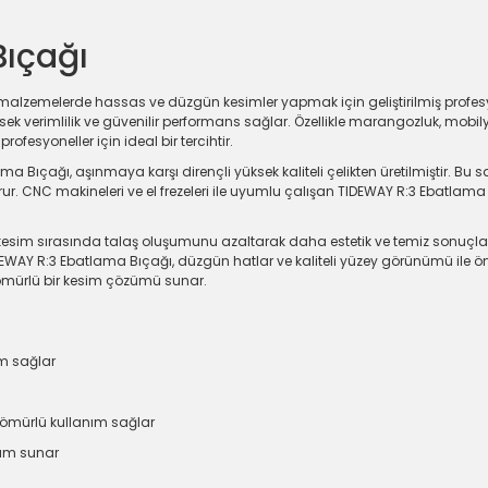
Bıçağı
malzemelerde hassas ve düzgün kesimler yapmak için geliştirilmiş profesy
ek verimlilik ve güvenilir performans sağlar. Özellikle marangozluk, mobi
fesyoneller için ideal bir tercihtir.
ma Bıçağı, aşınmaya karşı dirençli yüksek kaliteli çelikten üretilmiştir. 
r. CNC makineleri ve el frezeleri ile uyumlu çalışan TIDEWAY R:3 Ebatlama
kesim sırasında talaş oluşumunu azaltarak daha estetik ve temiz sonuçlar
AY R:3 Ebatlama Bıçağı, düzgün hatlar ve kaliteli yüzey görünümü ile öne 
 ömürlü bir kesim çözümü sunar.
m sağlar
n ömürlü kullanım sağlar
nım sunar