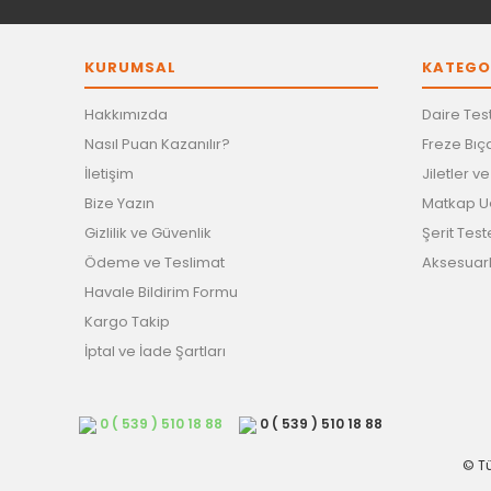
KURUMSAL
KATEGO
Hakkımızda
Daire Test
Nasıl Puan Kazanılır?
Freze Bıça
İletişim
Jiletler v
Bize Yazın
Matkap Uç
Gizlilik ve Güvenlik
Şerit Test
Ödeme ve Teslimat
Aksesuar
Havale Bildirim Formu
Kargo Takip
İptal ve İade Şartları
0 ( 539 ) 510 18 88
0 ( 539 ) 510 18 88
© Tü