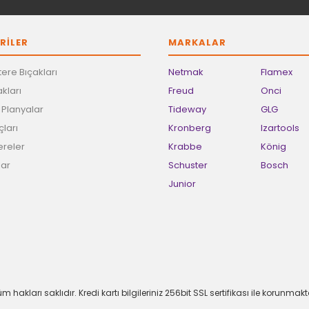
RİLER
MARKALAR
ere Bıçakları
Netmak
Flamex
kları
Freud
Onci
e Planyalar
Tideway
GLG
ları
Kronberg
Izartools
ereler
Krabbe
König
lar
Schuster
Bosch
Junior
m hakları saklıdır. Kredi kartı bilgileriniz 256bit SSL sertifikası ile korunmakt