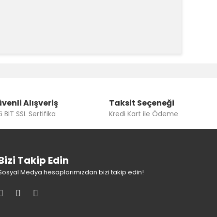
k tarafımıza iletebilirsiniz.
venli Alışveriş
Taksit Seçeneği
 BIT SSL Sertifika
Kredi Kart ile Ödeme
Bizi Takip Edin
Sosyal Medya hesaplarımızdan bizi takip edin!