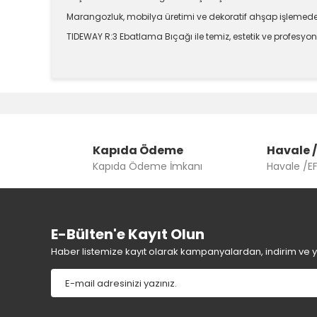
Marangozluk, mobilya üretimi ve dekoratif ahşap işlemede
TIDEWAY R:3 Ebatlama Bıçağı ile temiz, estetik ve profesyon
Bu ürünün fiyat bilgisi, resim, ürün açıklamalarında v
Görüş ve önerileriniz için teşekkür ederiz.
Ürün resmi kalitesiz, bozuk veya görüntülenemiyor.
Kapıda Ödeme
Ürün açıklamasında eksik bilgiler bulunuyor.
Havale /
Kapıda Ödeme İmkanı
Havale /E
Ürün bilgilerinde hatalar bulunuyor.
Ürün fiyatı diğer sitelerden daha pahalı.
Bu ürüne benzer farklı alternatifler olmalı.
E-Bülten'e Kayıt Olun
Haber listemize kayıt olarak kampanyalardan, indirim ve yen