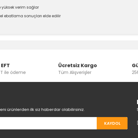
 yüksek verim sağlar
el ebatlama sonuçları elde edilir
e diğer konularda yetersiz gördüğünüz noktaları öneri formunu kullanara
Bu ürüne ilk yorumu siz yapın!
Yorum Yaz
 EFT
Ücretsiz Kargo
Gü
FT ile ödeme
Tüm Alışverişler
256
i ürünlerden ilk siz haberdar olabilirsiniz.
KAYDOL
Gönder