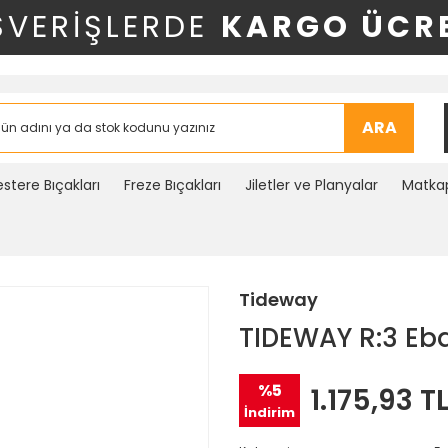
ŞVERİŞLERDE
KARGO ÜCRE
ARA
stere Bıçakları
Freze Bıçakları
Jiletler ve Planyalar
Matkap
Tideway
TIDEWAY R:3 Eb
%5
1.175,93 T
İndirim