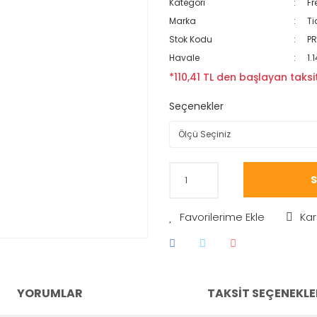
Kategori
Fr
Marka
T
Stok Kodu
PR
Havale
1.
*110,41 TL den başlayan taksit
Seçenekler
S
Kar
YORUMLAR
TAKSIT SEÇENEKLE