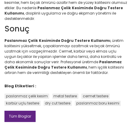
kesimler, hem bıçak ömrünü azaltır hem de yüzey kalitesini olumsuz
etkiler. Bu nedenle
Paslanmaz Çelik Kesiminde Doğru Testere
Kullanımı
, disiplinli uygulama ve doğru ekipman yönetimi ile
desteklenmelidir.
Sonuç
Paslanmaz Çelik Kesiminde Doğru Testere Kullanımı
, üretim
kalitesini yükseltmek, çapaklanmayı azaltmak ve bıçak ömrünü
uzatmak için vazgeçilmezdir. Cermet, karbür veya elmas uçlu
uygun bıçaklar ile yapılan işlemler daha temiz, daha kontrollü ve
daha ekonomik sonuçlar verir. Profesyonel üretimde
Paslanmaz
Çelik Kesiminde Doğru Testere Kullanımı
, hem işçilik kalitesini
artıran hem de verimliliği destekleyen önemli bir faktördür.
Blog Etiketleri :
paslanmaz çelik kesim
metal testere
cermet testere
karbür uçlu testere
dry cut testere
paslanmaz boru kesimi
Tüm Bloglar