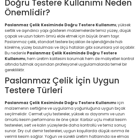
Doğru Testere Kullanımı Neden
Önemlidir?
Paslanmaz Çelik Kesiminde Doğru Testere Kullanımı
, yüksek
sertlik ve aşındırıcı yapı gösteren malzemelerde temiz yüzey, düşük
çapak ve uzun takım ömrü elde etmek için büyük önem taşır.
Paslanmaz çelik, standart testere bıçakları ile işlendiğinde hızlı
körelme, yüzey bozulması ve ölçü hataları gibi sorunlara yol açabilir.
Bu nedenle
Paslanmaz Çelik Kesiminde Doğru Testere
Kullanımı
, hem üretim kalitesini korumak hem de maliyetleri kontrol
altında tutmak açısından profesyonel uygulamalarda temel bir
gerekliliktir.
Paslanmaz Çelik İçin Uygun
Testere Türleri
Paslanmaz Çelik Kesiminde Doğru Testere Kullanımı
için
malzemenin sertliğine ve uygulama yoğunluğuna uygun bıçak
seçilmelidir. Cermet uçlu testereler, yüksek ısı dayanımı ve uzun
ömürlü kesim performansı ile öne çıkar. Karbür uçlu metal kesim
testereleri, sert ve kalın yüzeylerde daha kontrollü ve temiz sonuç
sunar. Dry cut demir testereleri, uygun koşullarda düşük ısınma ile
verimli kesim sağlar. Yoğun ve sürekli üretim hatlarında ise elmas