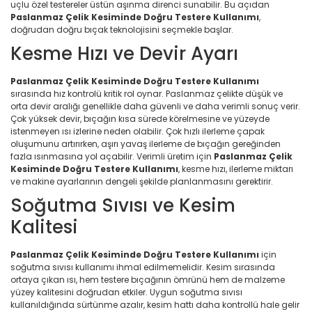
uçlu özel testereler üstün aşınma direnci sunabilir. Bu açıdan
Paslanmaz Çelik Kesiminde Doğru Testere Kullanımı
,
doğrudan doğru bıçak teknolojisini seçmekle başlar.
Kesme Hızı ve Devir Ayarı
Paslanmaz Çelik Kesiminde Doğru Testere Kullanımı
sırasında hız kontrolü kritik rol oynar. Paslanmaz çelikte düşük ve
orta devir aralığı genellikle daha güvenli ve daha verimli sonuç verir.
Çok yüksek devir, bıçağın kısa sürede körelmesine ve yüzeyde
istenmeyen ısı izlerine neden olabilir. Çok hızlı ilerleme çapak
oluşumunu artırırken, aşırı yavaş ilerleme de bıçağın gereğinden
fazla ısınmasına yol açabilir. Verimli üretim için
Paslanmaz Çelik
Kesiminde Doğru Testere Kullanımı
, kesme hızı, ilerleme miktarı
ve makine ayarlarının dengeli şekilde planlanmasını gerektirir.
Soğutma Sıvısı ve Kesim
Kalitesi
Paslanmaz Çelik Kesiminde Doğru Testere Kullanımı
için
soğutma sıvısı kullanımı ihmal edilmemelidir. Kesim sırasında
ortaya çıkan ısı, hem testere bıçağının ömrünü hem de malzeme
yüzey kalitesini doğrudan etkiler. Uygun soğutma sıvısı
kullanıldığında sürtünme azalır, kesim hattı daha kontrollü hale gelir