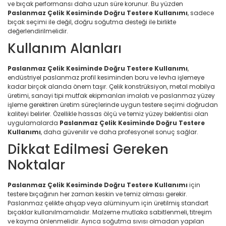
ve bıçak performansı daha uzun süre korunur. Bu yüzden
Paslanmaz Çelik Kesiminde Doğru Testere Kullanımı
, sadece
bıçak seçimi ile değil, doğru soğutma desteği ile birlikte
değerlendirilmelidir.
Kullanım Alanları
Paslanmaz Çelik Kesiminde Doğru Testere Kullanımı
,
endüstriyel paslanmaz profil kesiminden boru ve levha işlemeye
kadar birçok alanda önem taşır. Çelik konstrüksiyon, metal mobilya
üretimi, sanayi tipi mutfak ekipmanları imalatı ve paslanmaz yüzey
işleme gerektiren üretim süreçlerinde uygun testere seçimi doğrudan
kaliteyi belirler. Özellikle hassas ölçü ve temiz yüzey beklentisi olan
uygulamalarda
Paslanmaz Çelik Kesiminde Doğru Testere
Kullanımı
, daha güvenilir ve daha profesyonel sonuç sağlar.
Dikkat Edilmesi Gereken
Noktalar
Paslanmaz Çelik Kesiminde Doğru Testere Kullanımı
için
testere bıçağının her zaman keskin ve temiz olması gerekir.
Paslanmaz çelikte ahşap veya alüminyum için üretilmiş standart
bıçaklar kullanılmamalıdır. Malzeme mutlaka sabitlenmeli, titreşim
ve kayma önlenmelidir. Ayrıca soğutma sıvısı olmadan yapılan