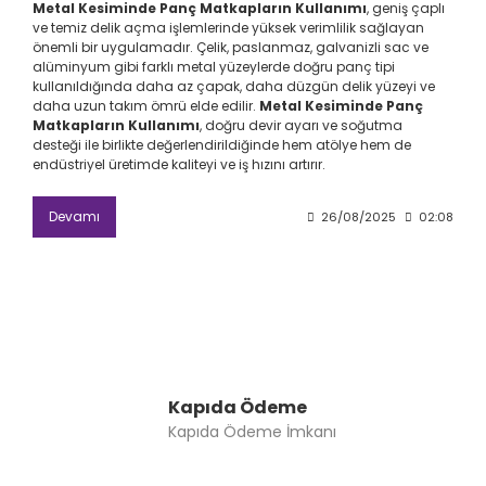
Metal Kesiminde Panç Matkapların Kullanımı
, geniş çaplı
ve temiz delik açma işlemlerinde yüksek verimlilik sağlayan
önemli bir uygulamadır. Çelik, paslanmaz, galvanizli sac ve
alüminyum gibi farklı metal yüzeylerde doğru panç tipi
kullanıldığında daha az çapak, daha düzgün delik yüzeyi ve
daha uzun takım ömrü elde edilir.
Metal Kesiminde Panç
Matkapların Kullanımı
, doğru devir ayarı ve soğutma
desteği ile birlikte değerlendirildiğinde hem atölye hem de
endüstriyel üretimde kaliteyi ve iş hızını artırır.
Devamı
26/08/2025
02:08
Kapıda Ödeme
Kapıda Ödeme İmkanı