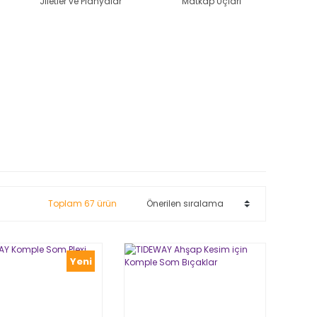
Jiletler ve Planyalar
Matkap Uçları
Toplam 67 ürün
Yeni