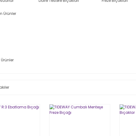
suarlar
Daire Testere Bıçakları
Freze Bıçakları
Ürünler
akiler