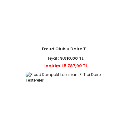
35 mm (1)
35x57.5L (1)
35x57.5R (1)
35x70L (1)
35x70R (1)
38 mm (1)
Freud Oluklu Daire T ...
3x10 (1)
Fiyat :
9.810,00 TL
3x57.5L (1)
İndirimli 5.787,90 TL
3x57.5R (1)
3x6 (1)
3x7 (1)
3x70L (1)
3x70L-PR07003D-L (1)
3x70R (1)
3x70R-PR07003D-R (1)
3x8 (1)