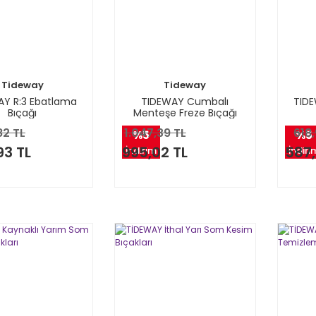
Tideway
Tideway
AY R:3 Ebatlama
TIDEWAY Cumbalı
TID
Bıçağı
Menteşe Freze Bıçağı
82 TL
1.047,39 TL
618,
%5
%5
93 TL
995,02 TL
587,
İndirim
İndiri