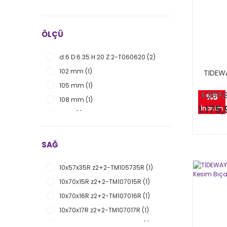
ÖLÇÜ
d:6 D:6.35 H:20 Z:2-T060620 (2)
102 mm (1)
TIDEW
105 mm (1)
1.237,
%5
108 mm (1)
1.175,
İndirim
10x12 (1)
10x57.5L (1)
10x57.5R (1)
SAĞ
10x70L (1)
10x57x35R z2+2-TM105735R (1)
10x70L-PR07010D-L (1)
10x70x15R z2+2-TM107015R (1)
10x70R (1)
10x70x16R z2+2-TM107016R (1)
10x70R-PR07010D-R (1)
10x70x17R z2+2-TM107017R (1)
111 mm (1)
10x70x18R z2+2-TM107018R (1)