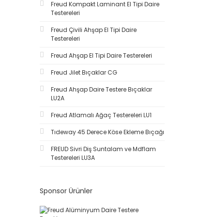
15x.57.5R (1)
Freud Kompakt Laminant El Tipi Daire
12x87,5x40R z2+2-TM128740R (1)
Testereleri
15x57.5L (1)
12x87,5x45R z2+2-TM128745R (1)
15x70L (1)
Freud Çivili Ahşap El Tipi Daire
12x87,5x50R z2+2-TM128750R (1)
Testereleri
15x70R (1)
12x87,5x55R z2+2-TM128755R (1)
16 mm (1)
Freud Ahşap El Tipi Daire Testereleri
12x87,5x60R z2+2-TM128760R (1)
160 mm (1)
Freud Jilet Bıçaklar CG
12x87,5x65R z2+2-TM128765R (1)
165 mm (1)
Freud Ahşap Daire Testere Bıçaklar
12x87,5x70R z2+2-TM128770R (1)
168 mm (1)
LU2A
12x87,5x75R z2+2-TM128775R (1)
178 mm (1)
Freud Atlamalı Ağaç Testereleri LU1
12x87,5x80R z2+2-TM128780R (1)
19 mm (1)
Tıdeway 45 Derece Köse Ekleme Bıçağı
12x87,5x90R z2+2-TM128790R (1)
20 mm (1)
FREUD Sivri Diş Suntalam ve Mdflam
200 mm (1)
Testereleri LU3A
20x57,5L (1)
20x57,5R (1)
Sponsor Ürünler
20x70L (1)
20x70R (1)