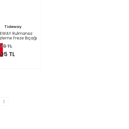
Tideway
DEWAY Rulmansız
zleme Freze Bıçağı
48 TL
05 TL
m