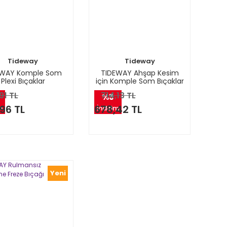
Tideway
Tideway
EWAY Komple Som
TIDEWAY Ahşap Kesim
Plexi Bıçaklar
için Komple Som Bıçaklar
91 TL
714,13 TL
%5
96 TL
678,42 TL
m
İndirim
Yeni